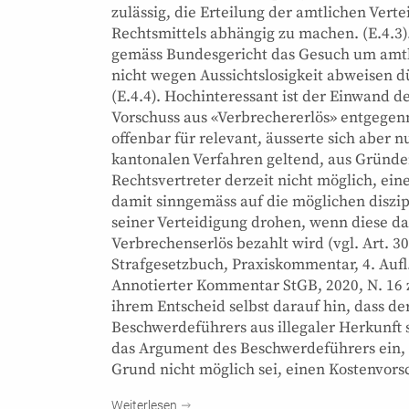
zulässig, die Erteilung der amtlichen Verte
Rechtsmittels abhängig zu machen. (E.4.3).
gemäss Bundesgericht das Gesuch um amtli
nicht wegen Aussichtslosigkeit abweisen dü
(E.4.4). Hochinteressant ist der Einwand 
Vorschuss aus «Verbrechererlös» entgege
offenbar für relevant, äusserte sich aber
kantonalen Verfahren geltend, aus Gründen
Rechtsvertreter derzeit nicht möglich, ei
damit sinngemäss auf die möglichen diszip
seiner Verteidigung drohen, wenn diese da
Verbrechenserlös bezahlt wird (vgl. Art. 
Strafgesetzbuch, Praxiskommentar, 4. Aufl
Annotierter Kommentar StGB, 2020, N. 16 zu
ihrem Entscheid selbst darauf hin, dass d
Beschwerdeführers aus illegaler Herkunft
das Argument des Beschwerdeführers ein,
Grund nicht möglich sei, einen Kostenvor
Weiterlesen