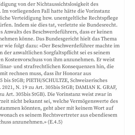
idigung von der Nichtaussichtslosigkeit des
 Im vorliegenden Fall hatte hätte die Vorinstanz
che Verteidigung bzw. unentgeltliche Rechtspflege
rfen. Indem sie dies tat, verletzte sie Bundesrecht.
des Anwalts des Beschwerdeführers, dass er keinen
nnehmen könne. Das Bundesgericht hielt das Thema
 nur wie folgt dazu: «Der Beschwerdeführer machte im
 der anwaltlichen Sorgfaltspflicht sei es seinem
nen Kostenvorschuss von ihm anzunehmen. Er weist
linar- und strafrechtlichen Konsequenzen hin, die
mit rechnen muss, dass ihr Honorar aus
305 bis StGB; PIETH/SCHULTZE, Schweizerisches
. 2021, N. 19 zu Art. 305bis StGB; DAMIAN K. GRAF,
 Art. 305bis StGB). Die Vorinstanz weist zwar in
erzeit nicht bekannt sei, welche Vermögenswerte des
 stammen könnten, geht aber mit keinem Wort auf
 wonach es seinem Rechtsvertreter aus ebendiesem
schuss anzunehmen.» (E.4.5)