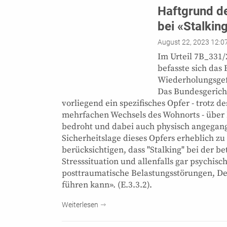
Haftgrund d
bei «Stalkin
August 22, 2023 12:0
Im Urteil 7B_331
befasste sich da
Wiederholungsgefa
Das Bundesgericht
vorliegend ein spezifisches Opfer - trotz 
mehrfachen Wechsels des Wohnorts - übe
bedroht und dabei auch physisch angegange
Sicherheitslage dieses Opfers erheblich z
berücksichtigen, dass "Stalking" bei der b
Stresssituation und allenfalls gar psychis
posttraumatische Belastungsstörungen, De
führen kann». (E.3.3.2).
Weiterlesen