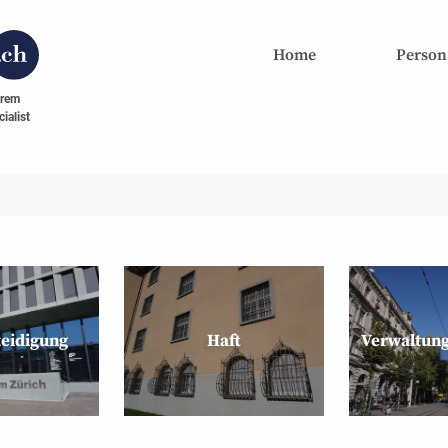
Home
Person
hrem
ialist
teidigung
Haft
Verwaltung