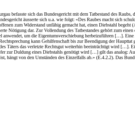
au befasste sich das Bundesgericht mit dem Tatbestand des Raubs, d
desgericht äusserte sich u.a. wie folgt: «Des Raubes macht sich schu
ffenen zum Widerstand unfähig gemacht hat, einen Diebstahl begeht (A
zierte Nötigung dar. Zur Vollendung des Tatbestandes gehört zum einen 
ttel anwendet, um die Eigentumsverschiebung herbeizuführen […]. Ei
echtsprechung kann Gehilfenschaft bis zur Beendigung der Haupttat gel
des Täters das verletzte Rechtsgut weiterhin beeinträchtigt wird […]. 
er zur Duldung eines Diebstahls genötigt wird […] gilt das analog: Auc
ist, hängt von den Umständen des Einzelfalls ab.» (E.4.2.2). Das Bund