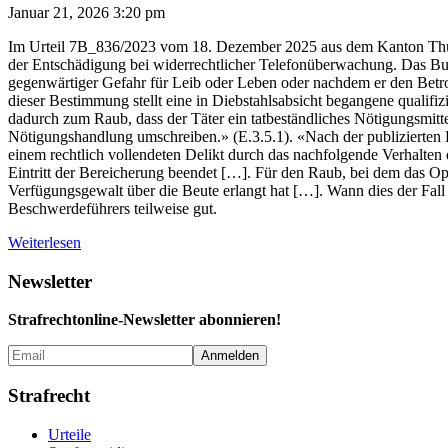
Januar 21, 2026 3:20 pm
Im Urteil 7B_836/2023 vom 18. Dezember 2025 aus dem Kanton Thurg
der Entschädigung bei widerrechtlicher Telefonüberwachung. Das Bun
gegenwärtiger Gefahr für Leib oder Leben oder nachdem er den Betro
dieser Bestimmung stellt eine in Diebstahlsabsicht begangene qualifi
dadurch zum Raub, dass der Täter ein tatbeständliches Nötigungsmi
Nötigungshandlung umschreiben.» (E.3.5.1). «Nach der publizierten R
einem rechtlich vollendeten Delikt durch das nachfolgende Verhalten 
Eintritt der Bereicherung beendet […]. Für den Raub, bei dem das Opf
Verfügungsgewalt über die Beute erlangt hat […]. Wann dies der Fall 
Beschwerdeführers teilweise gut.
Weiterlesen
Newsletter
Strafrechtonline-Newsletter abonnieren!
Strafrecht
Urteile