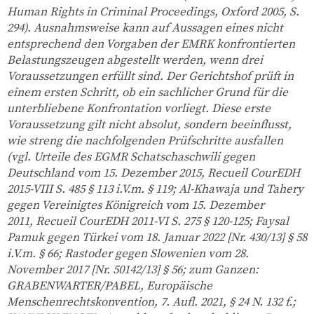
Human Rights in Criminal Proceedings, Oxford 2005, S.
294). Ausnahmsweise kann auf Aussagen eines nicht
entsprechend den Vorgaben der EMRK konfrontierten
Belastungszeugen abgestellt werden, wenn drei
Voraussetzungen erfüllt sind. Der Gerichtshof prüft in
einem ersten Schritt, ob ein sachlicher Grund für die
unterbliebene Konfrontation vorliegt. Diese erste
Voraussetzung gilt nicht absolut, sondern beeinflusst,
wie streng die nachfolgenden Prüfschritte ausfallen
(vgl. Urteile des EGMR Schatschaschwili gegen
Deutschland vom 15. Dezember 2015, Recueil CourEDH
2015-VIII S. 485 § 113 i.V.m. § 119; Al-Khawaja und Tahery
gegen Vereinigtes Königreich vom 15. Dezember
2011, Recueil CourEDH 2011-VI S. 275 § 120-125; Faysal
Pamuk gegen Türkei vom 18. Januar 2022 [Nr. 430/13] § 58
i.V.m. § 66; Rastoder gegen Slowenien vom 28.
November 2017 [Nr. 50142/13] § 56; zum Ganzen:
GRABENWARTER/PABEL, Europäische
Menschenrechtskonvention, 7. Aufl. 2021, § 24 N. 132 f.;