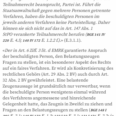
Teilnahmerecht beansprucht, Partei ist. Führt die
Staatsanwaltschaft gegen mehrere Personen getrennte
Verfahren, haben die beschuldigten Personen im
jeweils anderen Verfahren keine Parteistellung. Daher
können sie sich nicht auf das in Art. 147 Abs. 1
StPO verankerte Teilnahmerecht berufen (
BGE 141 IV
E. 4.5;
E. 1.2.2 f.).
» (E.3.1.1).
220
140 IV 172
«
Der in Art. 6 Ziff. 3 lit. d EMRK
garantierte Anspruch
der beschuldigten Person, den Belastungszeugen
Fragen zu stellen, ist ein besonderer Aspekt des Rechts
auf ein faires Verfahren. Er wird als Konkretisierung des
rechtlichen Gehörs (Art. 29 Abs. 2 BV) auch durch Art.
32 Abs. 2 BV gewährleistet. Eine belastende
Zeugenaussage ist grundsätzlich nur verwertbar, wenn
die beschuldigte Person wenigstens einmal während
des Verfahrens angemessene und hinreichende
Gelegenheit hatte, das Zeugnis in Zweifel zu ziehen und
Fragen an den Belastungszeugen zu stellen (
BGE 148 I