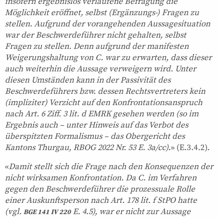
insofern ergebnislos verlaufene Befragung die
Möglichkeit eröffnet, selbst (Ergänzungs-) Fragen zu
stellen. Aufgrund der vorangehenden Aussagesituation
war der Beschwerdeführer nicht gehalten, selbst
Fragen zu stellen. Denn aufgrund der manifesten
Weigerungshaltung von C. war zu erwarten, dass dieser
auch weiterhin die Aussage verweigern wird. Unter
diesen Umständen kann in der Passivität des
Beschwerdeführers bzw. dessen Rechtsvertreters kein
(impliziter) Verzicht auf den Konfrontationsanspruch
nach Art. 6 Ziff. 3 lit. d EMRK gesehen werden (so im
Ergebnis auch – unter Hinweis auf das Verbot des
überspitzten Formalismus – das Obergericht des
Kantons Thurgau, RBOG 2022 Nr. 53 E. 3a/cc).
» (E.3.4.2).
«
Damit stellt sich die Frage nach den Konsequenzen der
nicht wirksamen Konfrontation. Da C. im Verfahren
gegen den Beschwerdeführer die prozessuale Rolle
einer Auskunftsperson nach Art. 178 lit. f StPO hatte
(vgl.
E. 4.5), war er nicht zur Aussage
BGE 141 IV 220