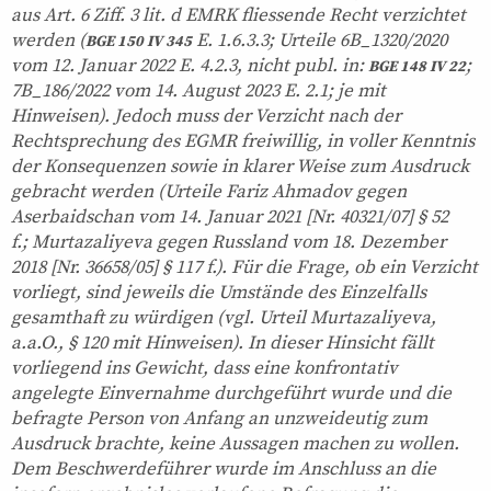
aus Art. 6 Ziff. 3 lit. d EMRK fliessende Recht verzichtet
werden (
E. 1.6.3.3; Urteile 6B_1320/2020
BGE 150 IV 345
vom 12. Januar 2022 E. 4.2.3, nicht publ. in:
;
BGE 148 IV 22
7B_186/2022 vom 14. August 2023 E. 2.1; je mit
Hinweisen). Jedoch muss der Verzicht nach der
Rechtsprechung des EGMR freiwillig, in voller Kenntnis
der Konsequenzen sowie in klarer Weise zum Ausdruck
gebracht werden (Urteile Fariz Ahmadov gegen
Aserbaidschan vom 14. Januar 2021 [Nr. 40321/07] § 52
f.; Murtazaliyeva gegen Russland vom 18. Dezember
2018 [Nr. 36658/05] § 117 f.). Für die Frage, ob ein Verzicht
vorliegt, sind jeweils die Umstände des Einzelfalls
gesamthaft zu würdigen (vgl. Urteil Murtazaliyeva,
a.a.O., § 120 mit Hinweisen). In dieser Hinsicht fällt
vorliegend ins Gewicht, dass eine konfrontativ
angelegte Einvernahme durchgeführt wurde und die
befragte Person von Anfang an unzweideutig zum
Ausdruck brachte, keine Aussagen machen zu wollen.
Dem Beschwerdeführer wurde im Anschluss an die