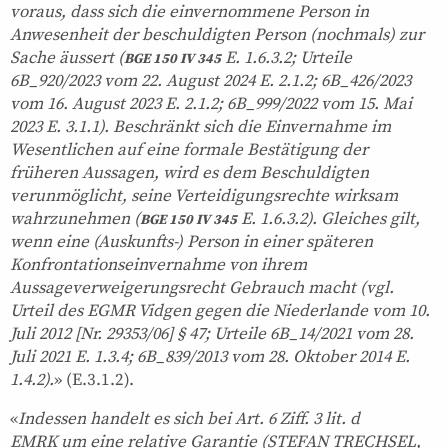
voraus, dass sich die einvernommene Person in
Anwesenheit der beschuldigten Person (nochmals) zur
Sache äussert (
E. 1.6.3.2; Urteile
BGE 150 IV 345
6B_920/2023 vom 22. August 2024 E. 2.1.2; 6B_426/2023
vom 16. August 2023 E. 2.1.2; 6B_999/2022 vom 15. Mai
2023 E. 3.1.1). Beschränkt sich die Einvernahme im
Wesentlichen auf eine formale Bestätigung der
früheren Aussagen, wird es dem Beschuldigten
verunmöglicht, seine Verteidigungsrechte wirksam
wahrzunehmen (
E. 1.6.3.2). Gleiches gilt,
BGE 150 IV 345
wenn eine (Auskunfts-) Person in einer späteren
Konfrontationseinvernahme von ihrem
Aussageverweigerungsrecht Gebrauch macht (vgl.
Urteil des EGMR Vidgen gegen die Niederlande vom 10.
Juli 2012 [Nr. 29353/06] § 47; Urteile 6B_14/2021 vom 28.
Juli 2021 E. 1.3.4; 6B_839/2013 vom 28. Oktober 2014 E.
1.4.2).
» (E.3.1.2).
«
Indessen handelt es sich bei Art. 6 Ziff. 3 lit. d
EMRK um eine relative Garantie (STEFAN TRECHSEL,