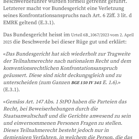
Beschwerdeführer wurden formell getrennt geführt.
Letzterer macht vor Bundesgericht eine Verletzung
seines Konfrontationsanspruchs nach Art. 6 Ziff. 3 lit. d
EMRK geltend (E.3.1).
Das Bundesgericht heisst im
Urteil 6B_1067/2023 vom 2. April
die Beschwerde bei dieser Rüge gut und erklärt:
2025
«
Das Bundesgericht hat sich wiederholt zur Tragweite
der Teilnahmerechte nach nationalem Recht und dem
konventionsrechtlichen Konfrontationsanspruch
geäussert. Diese sind nicht deckungsgleich und zu
unterscheiden (zum Ganzen
E. 1.6).
»
BGE 150 IV 345
(E.3.1).
«
Gemäss Art. 147 Abs. 1 StPO haben die Parteien das
Recht, bei Beweiserhebungen durch die
Staatsanwaltschaft und die Gerichte anwesend zu sein
und einvernommenen Personen Fragen zu stellen.
Dieses Teilnahmerecht besteht jedoch nur in
demjenigen Verfahren, in welchem die Person, die das