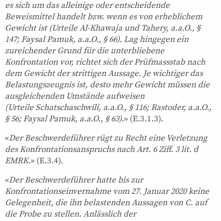
es sich um das alleinige oder entscheidende
Beweismittel handelt bzw. wenn es von erheblichem
Gewicht ist (Urteile Al-Khawaja und Tahery, a.a.O., §
147; Faysal Pamuk, a.a.O., § 66). Lag hingegen ein
zureichender Grund für die unterbliebene
Konfrontation vor, richtet sich der Prüfmassstab nach
dem Gewicht der strittigen Aussage. Je wichtiger das
Belastungszeugnis ist, desto mehr Gewicht müssen die
ausgleichenden Umstände aufweisen
(Urteile Schatschaschwili, a.a.O., § 116; Rastoder, a.a.O.,
§ 56; Faysal Pamuk, a.a.O., § 63).
» (E.3.1.3).
«
Der Beschwerdeführer rügt zu Recht eine Verletzung
des Konfrontationsanspruchs nach Art. 6 Ziff. 3 lit. d
EMRK
.» (E.3.4).
«
Der Beschwerdeführer hatte bis zur
Konfrontationseinvernahme vom 27. Januar 2020 keine
Gelegenheit, die ihn belastenden Aussagen von C. auf
die Probe zu stellen. Anlässlich der