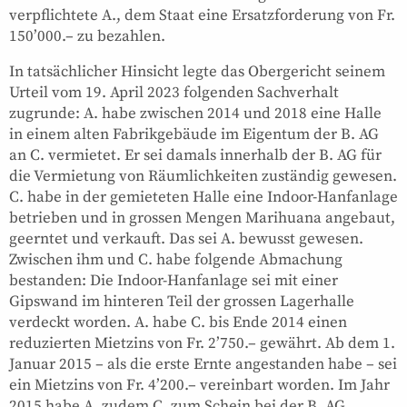
verpflichtete A., dem Staat eine Ersatzforderung von Fr.
150’000.– zu bezahlen.
In tatsächlicher Hinsicht legte das Obergericht seinem
Urteil vom 19. April 2023 folgenden Sachverhalt
zugrunde: A. habe zwischen 2014 und 2018 eine Halle
in einem alten Fabrikgebäude im Eigentum der B. AG
an C. vermietet. Er sei damals innerhalb der B. AG für
die Vermietung von Räumlichkeiten zuständig gewesen.
C. habe in der gemieteten Halle eine Indoor-Hanfanlage
betrieben und in grossen Mengen Marihuana angebaut,
geerntet und verkauft. Das sei A. bewusst gewesen.
Zwischen ihm und C. habe folgende Abmachung
bestanden: Die Indoor-Hanfanlage sei mit einer
Gipswand im hinteren Teil der grossen Lagerhalle
verdeckt worden. A. habe C. bis Ende 2014 einen
reduzierten Mietzins von Fr. 2’750.– gewährt. Ab dem 1.
Januar 2015 – als die erste Ernte angestanden habe – sei
ein Mietzins von Fr. 4’200.– vereinbart worden. Im Jahr
2015 habe A. zudem C. zum Schein bei der B. AG