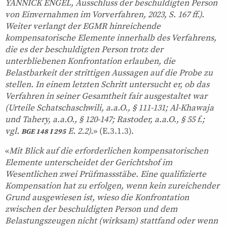
YANNICK ENGEL, Ausschluss der beschuldigten Person
von Einvernahmen im Vorverfahren, 2023, S. 167 ff.).
Weiter verlangt der EGMR hinreichende
kompensatorische Elemente innerhalb des Verfahrens,
die es der beschuldigten Person trotz der
unterbliebenen Konfrontation erlauben, die
Belastbarkeit der strittigen Aussagen auf die Probe zu
stellen. In einem letzten Schritt untersucht er, ob das
Verfahren in seiner Gesamtheit fair ausgestaltet war
(Urteile Schatschaschwili, a.a.O., § 111-131; Al-Khawaja
und Tahery, a.a.O., § 120-147; Rastoder, a.a.O., § 55 f.;
vgl.
E. 2.2).
» (E.3.1.3).
BGE 148 I 295
«
Mit Blick auf die erforderlichen kompensatorischen
Elemente unterscheidet der Gerichtshof im
Wesentlichen zwei Prüfmassstäbe. Eine qualifizierte
Kompensation hat zu erfolgen, wenn kein zureichender
Grund ausgewiesen ist, wieso die Konfrontation
zwischen der beschuldigten Person und dem
Belastungszeugen nicht (wirksam) stattfand oder wenn