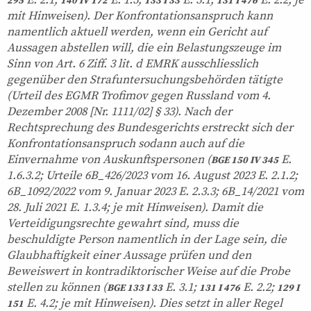
E. 2.1;
E. 1.3;
E. 3.1;
E. 2.2; je
295
140 IV 172
133 I 33
131 I 476
mit Hinweisen). Der Konfrontationsanspruch kann
namentlich aktuell werden, wenn ein Gericht auf
Aussagen abstellen will, die ein Belastungszeuge im
Sinn von Art. 6 Ziff. 3 lit. d EMRK ausschliesslich
gegenüber den Strafuntersuchungsbehörden tätigte
(Urteil des EGMR Trofimov gegen Russland vom 4.
Dezember 2008 [Nr. 1111/02] § 33). Nach der
Rechtsprechung des Bundesgerichts erstreckt sich der
Konfrontationsanspruch sodann auch auf die
Einvernahme von Auskunftspersonen (
E.
BGE 150 IV 345
1.6.3.2; Urteile 6B_426/2023 vom 16. August 2023 E. 2.1.2;
6B_1092/2022 vom 9. Januar 2023 E. 2.3.3; 6B_14/2021 vom
28. Juli 2021 E. 1.3.4; je mit Hinweisen). Damit die
Verteidigungsrechte gewahrt sind, muss die
beschuldigte Person namentlich in der Lage sein, die
Glaubhaftigkeit einer Aussage prüfen und den
Beweiswert in kontradiktorischer Weise auf die Probe
stellen zu können (
E. 3.1;
E. 2.2;
BGE 133 I 33
131 I 476
129 I
E. 4.2; je mit Hinweisen). Dies setzt in aller Regel
151