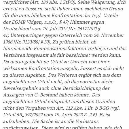
verpflichtet (Art. 180 Abs. 1 StPO). Seine Weigerung, sich
erneut zu äussern, stellt daher einen sachlichen Grund
für die unterbliebene Konfrontation dar (vgl. Urteile
des EGMR Vidgen, a.a.O., § 47; Hümmer gegen
Deutschland vom 19. Juli 2012 [Nr. 26171/07] §
41; Unterpertinger gegen Österreich vom 24. November
1986 [Nr. 9120/80] § 30). Zu prüfen bleibt, ob
hinreichende Kompensationsfaktoren vorliegen und das
Verfahren insgesamt als fair bezeichnet werden kann.
Da das angefochtene Urteil zu Unrecht von einer
wirksamen Konfrontation ausgeht, äussert es sich nicht
zu diesen Aspekten. Des Weiteren ergibt sich aus dem
angefochtenen Urteil nicht, ob das vorinstanzliche
Beweisergebnis auch ohne Berücksichtigung der
Aussagen von C. Bestand haben könnte. Das
angefochtene Urteil entspricht aus diesen Gründen
nicht den Vorgaben von Art. 112 Abs. 1 lit. b BGG (vgl.
Urteil 6B_397/2022 vom 19. April 2023 E. 2.6). Es ist
aufzuheben. Die Sache ist an die Vorinstanz
zurückzuweisen. Diese wird zu prüfen haben, wie sich