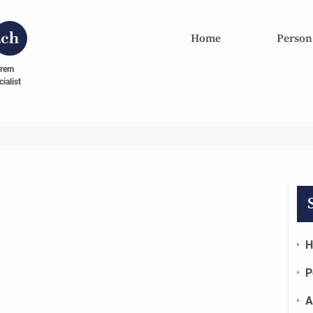
Home
Person
hrem
ialist
H
P
A