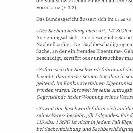
die Staatsanwaltschaft zu Recht auf eine 
Vorinstanz (E.3.2).
Das Bundesgericht äussert sich im
Urteil 7B
«
Der Sachentziehung nach Art. 141 StGB
ma
Aneignungsabsicht eine bewegliche Sache 
Nachteil zufügt. Der Sachbeschädigung nac
Sache, an der ein fremdes Eigentums-, Geb
beschädigt, zerstört oder unbrauchbar mach
«
Sofern sich der Beschwerdeführer auf das
bezieht, das gemäss seinen Angaben in se
geltend, im Konkursverfahren Eigentumsan
worden wären. Insoweit ist seine Antragsb
Gegenstände in der Wohnung seines Vaters 
«
Soweit der Beschwerdeführer sich auf di
seines Vaters bezieht, gilt Folgendes. Für 
115 Abs. 1 StPO ist nicht in jedem Fall Eig
bei Sachentziehung und Sachbeschädigung