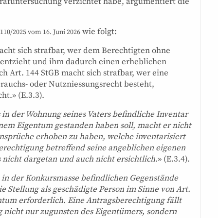
Strafuntersuchung verzichtet habe, argumentiert die
wie folgt:
_110/2025 vom 16. Juni 2026
cht sich strafbar, wer dem Berechtigten ohne
entzieht und ihm dadurch einen erheblichen
h Art. 144 StGB macht sich strafbar, wer eine
rauchs- oder Nutzniessungsrecht besteht,
t.» (E.3.3).
 in der Wohnung seines Vaters befindliche Inventar
inem Eigentum gestanden haben soll, macht er nicht
sprüche erhoben zu haben, welche inventarisiert
erechtigung betreffend seine angeblichen eigenen
nicht dargetan und auch nicht ersichtlich.
» (E.3.4).
e in der Konkursmasse befindlichen Gegenstände
die Stellung als geschädigte Person im Sinne von Art.
entum erforderlich. Eine Antragsberechtigung fällt
 nicht nur zugunsten des Eigentümers, sondern