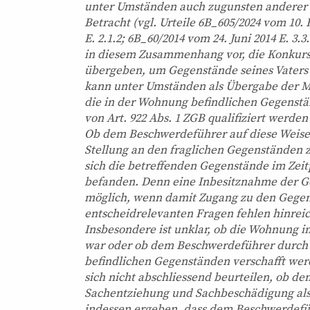
unter Umständen auch zugunsten anderer a
Betracht (vgl. Urteile 6B_605/2024 vom 10. 
E. 2.1.2; 6B_60/2014 vom 24. Juni 2014 E. 3
in diesem Zusammenhang vor, die Konkurs
übergeben, um Gegenstände seines Vaters 
kann unter Umständen als Übergabe der Mi
die in der Wohnung befindlichen Gegenstä
von Art. 922 Abs. 1 ZGB qualifiziert werden 
Ob dem Beschwerdeführer auf diese Weise 
Stellung an den fraglichen Gegenständen 
sich die betreffenden Gegenstände im Zei
befanden. Denn eine Inbesitznahme der G
möglich, wenn damit Zugang zu den Gegen
entscheidrelevanten Fragen fehlen hinrei
Insbesondere ist unklar, ob die Wohnung i
war oder ob dem Beschwerdeführer durch d
befindlichen Gegenständen verschafft we
sich nicht abschliessend beurteilen, ob d
Sachentziehung und Sachbeschädigung als ge
indessen ergeben, dass dem Beschwerdefüh