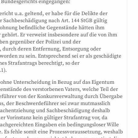
s Bundesgerichts eingegangen:
cht u.a. geltend, er habe für die Delikte der
r Sachbeschädigung nach Art. 144 StGB gültig
 Wohnung befindliche Gegenstände hätten ihm
 gehört. Er verweist insbesondere auf die von ihm
aben gegenüber der Polizei und der
b, durch deren Entfernung, Entsorgung oder
worden zu sein. Entsprechend sei er als geschädigte
nes Strafantrags berechtigt, so der
1).
 ohne Unterscheidung in Bezug auf das Eigentum
nstände des verstorbenen Vaters, welche Teil der
führer von der Konkursverwaltung durch Übergabe
us, der Beschwerdeführer sei zwar mutmasslich
 Sachentziehung und Sachbeschädigung deshalb
er Vorinstanz kein gültiger Strafantrag vor, da
nachgereichten Eingaben ein bedingungsloser Wille
e. Es fehle somit eine Prozessvoraussetzung, weshalb