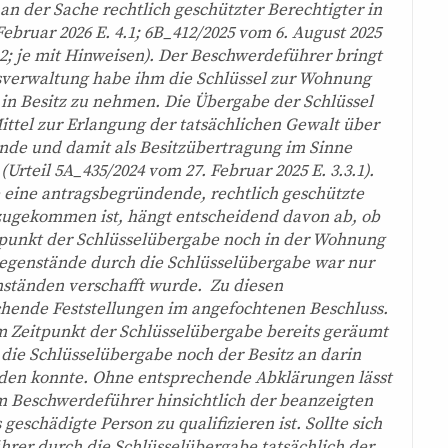
n der Sache rechtlich geschützter Berechtigter in
Februar 2026 E. 4.1; 6B_412/2025 vom 6. August 2025
.3.2; je mit Hinweisen). Der Beschwerdeführer bringt
verwaltung habe ihm die Schlüssel zur Wohnung
in Besitz zu nehmen. Die Übergabe der Schlüssel
ttel zur Erlangung der tatsächlichen Gewalt über
nde und damit als Besitzübertragung im Sinne
(Urteil 5A_435/2024 vom 27. Februar 2025 E. 3.3.1).
eine antragsbegründende, rechtlich geschützte
zugekommen ist, hängt entscheidend davon ab, ob
tpunkt der Schlüsselübergabe noch in der Wohnung
egenstände durch die Schlüsselübergabe war nur
ständen verschafft wurde. Zu diesen
chende Feststellungen im angefochtenen Beschluss.
m Zeitpunkt der Schlüsselübergabe bereits geräumt
ie Schlüsselübergabe noch der Besitz an darin
rden konnte. Ohne entsprechende Abklärungen lässt
em Beschwerdeführer hinsichtlich der beanzeigten
schädigte Person zu qualifizieren ist. Sollte sich
rer durch die Schlüsselübergabe tatsächlich der