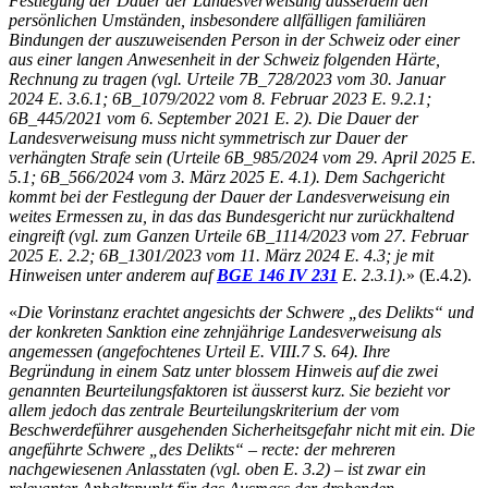
Festlegung der Dauer der Landesverweisung ausserdem den
persönlichen Umständen, insbesondere allfälligen familiären
Bindungen der auszuweisenden Person in der Schweiz oder einer
aus einer langen Anwesenheit in der Schweiz folgenden Härte,
Rechnung zu tragen (vgl. Urteile 7B_728/2023 vom 30. Januar
2024 E. 3.6.1; 6B_1079/2022 vom 8. Februar 2023 E. 9.2.1;
6B_445/2021 vom 6. September 2021 E. 2). Die Dauer der
Landesverweisung muss nicht symmetrisch zur Dauer der
verhängten Strafe sein (Urteile 6B_985/2024 vom 29. April 2025 E.
5.1; 6B_566/2024 vom 3. März 2025 E. 4.1). Dem Sachgericht
kommt bei der Festlegung der Dauer der Landesverweisung ein
weites Ermessen zu, in das das Bundesgericht nur zurückhaltend
eingreift (vgl. zum Ganzen Urteile 6B_1114/2023 vom 27. Februar
2025 E. 2.2; 6B_1301/2023 vom 11. März 2024 E. 4.3; je mit
Hinweisen unter anderem auf
BGE 146 IV 231
E. 2.3.1).
» (E.4.2).
«
Die Vorinstanz erachtet angesichts der Schwere „des Delikts“ und
der konkreten Sanktion eine zehnjährige Landesverweisung als
angemessen (angefochtenes Urteil E. VIII.7 S. 64). Ihre
Begründung in einem Satz unter blossem Hinweis auf die zwei
genannten Beurteilungsfaktoren ist äusserst kurz. Sie bezieht vor
allem jedoch das zentrale Beurteilungskriterium der vom
Beschwerdeführer ausgehenden Sicherheitsgefahr nicht mit ein. Die
angeführte Schwere „des Delikts“ – recte: der mehreren
nachgewiesenen Anlasstaten (vgl. oben E. 3.2) – ist zwar ein