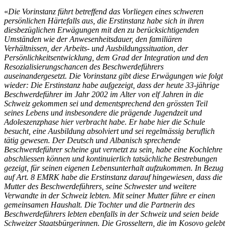
«
Die Vorinstanz führt betreffend das Vorliegen eines schweren
persönlichen Härtefalls aus, die Erstinstanz habe sich in ihren
diesbezüglichen Erwägungen mit den zu berücksichtigenden
Umständen wie der Anwesenheitsdauer, den familiären
Verhältnissen, der Arbeits- und Ausbildungssituation, der
Persönlichkeitsentwicklung, dem Grad der Integration und den
Resozialisierungschancen des Beschwerdeführers
auseinandergesetzt. Die Vorinstanz gibt diese Erwägungen wie folgt
wieder: Die Erstinstanz habe aufgezeigt, dass der heute 33-jährige
Beschwerdeführer im Jahr 2002 im Alter von elf Jahren in die
Schweiz gekommen sei und dementsprechend den grössten Teil
seines Lebens und insbesondere die prägende Jugendzeit und
Adoleszenzphase hier verbracht habe. Er habe hier die Schule
besucht, eine Ausbildung absolviert und sei regelmässig beruflich
tätig gewesen. Der Deutsch und Albanisch sprechende
Beschwerdeführer scheine gut vernetzt zu sein, habe eine Kochlehre
abschliessen können und kontinuierlich tatsächliche Bestrebungen
gezeigt, für seinen eigenen Lebensunterhalt aufzukommen. In Bezug
auf Art. 8 EMRK habe die Erstinstanz darauf hingewiesen, dass die
Mutter des Beschwerdeführers, seine Schwester und weitere
Verwandte in der Schweiz lebten. Mit seiner Mutter führe er einen
gemeinsamen Haushalt. Die Tochter und die Partnerin des
Beschwerdeführers lebten ebenfalls in der Schweiz und seien beide
Schweizer Staatsbürgerinnen. Die Grosseltern, die im Kosovo gelebt