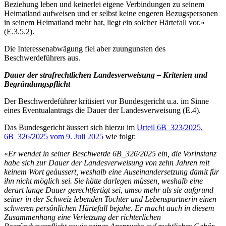
Beziehung leben und keinerlei eigene Verbindungen zu seinem
Heimatland aufweisen und er selbst keine engeren Bezugspersonen
in seinem Heimatland mehr hat, liegt ein solcher Härtefall vor.»
(E.3.5.2).
Die Interessenabwägung fiel aber zuungunsten des
Beschwerdeführers aus.
Dauer der strafrechtlichen Landesverweisung – Kriterien und
Begründungspflicht
Der Beschwerdeführer kritisiert vor Bundesgericht u.a. im Sinne
eines Eventualantrags die Dauer der Landesverweisung (E.4).
Das Bundesgericht äussert sich hierzu im
Urteil 6B_323/2025,
6B_326/2025 vom 9. Juli 2025
wie folgt:
«
Er wendet in seiner Beschwerde 6B_326/2025 ein, die Vorinstanz
habe sich zur Dauer der Landesverweisung von zehn Jahren mit
keinem Wort geäussert, weshalb eine Auseinandersetzung damit für
ihn nicht möglich sei. Sie hätte darlegen müssen, weshalb eine
derart lange Dauer gerechtfertigt sei, umso mehr als sie aufgrund
seiner in der Schweiz lebenden Tochter und Lebenspartnerin einen
schweren persönlichen Härtefall bejahe. Er macht auch in diesem
Zusammenhang eine Verletzung der richterlichen