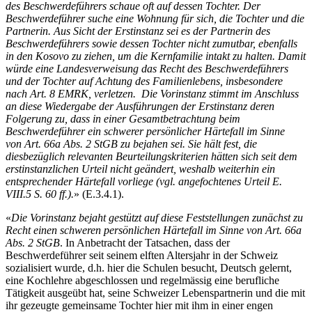
des Beschwerdeführers schaue oft auf dessen Tochter. Der
Beschwerdeführer suche eine Wohnung für sich, die Tochter und die
Partnerin. Aus Sicht der Erstinstanz sei es der Partnerin des
Beschwerdeführers sowie dessen Tochter nicht zumutbar, ebenfalls
in den Kosovo zu ziehen, um die Kernfamilie intakt zu halten. Damit
würde eine Landesverweisung das Recht des Beschwerdeführers
und der Tochter auf Achtung des Familienlebens, insbesondere
nach Art. 8 EMRK, verletzen. Die Vorinstanz stimmt im Anschluss
an diese Wiedergabe der Ausführungen der Erstinstanz deren
Folgerung zu, dass in einer Gesamtbetrachtung beim
Beschwerdeführer ein schwerer persönlicher Härtefall im Sinne
von Art. 66a Abs. 2 StGB zu bejahen sei. Sie hält fest, die
diesbezüglich relevanten Beurteilungskriterien hätten sich seit dem
erstinstanzlichen Urteil nicht geändert, weshalb weiterhin ein
entsprechender Härtefall vorliege (vgl. angefochtenes Urteil E.
VIII.5 S. 60 ff.).
» (E.3.4.1).
«
Die Vorinstanz bejaht gestützt auf diese Feststellungen zunächst zu
Recht einen schweren persönlichen Härtefall im Sinne von Art. 66a
Abs. 2 StGB
. In Anbetracht der Tatsachen, dass der
Beschwerdeführer seit seinem elften Altersjahr in der Schweiz
sozialisiert wurde, d.h. hier die Schulen besucht, Deutsch gelernt,
eine Kochlehre abgeschlossen und regelmässig eine berufliche
Tätigkeit ausgeübt hat, seine Schweizer Lebenspartnerin und die mit
ihr gezeugte gemeinsame Tochter hier mit ihm in einer engen