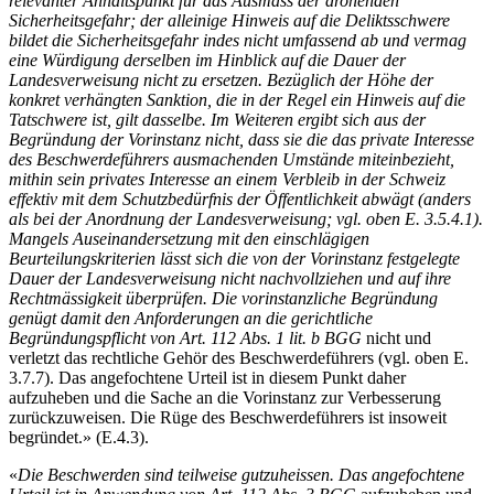
relevanter Anhaltspunkt für das Ausmass der drohenden
Sicherheitsgefahr; der alleinige Hinweis auf die Deliktsschwere
bildet die Sicherheitsgefahr indes nicht umfassend ab und vermag
eine Würdigung derselben im Hinblick auf die Dauer der
Landesverweisung nicht zu ersetzen. Bezüglich der Höhe der
konkret verhängten Sanktion, die in der Regel ein Hinweis auf die
Tatschwere ist, gilt dasselbe. Im Weiteren ergibt sich aus der
Begründung der Vorinstanz nicht, dass sie die das private Interesse
des Beschwerdeführers ausmachenden Umstände miteinbezieht,
mithin sein privates Interesse an einem Verbleib in der Schweiz
effektiv mit dem Schutzbedürfnis der Öffentlichkeit abwägt (anders
als bei der Anordnung der Landesverweisung; vgl. oben E. 3.5.4.1).
Mangels Auseinandersetzung mit den einschlägigen
Beurteilungskriterien lässt sich die von der Vorinstanz festgelegte
Dauer der Landesverweisung nicht nachvollziehen und auf ihre
Rechtmässigkeit überprüfen. Die vorinstanzliche Begründung
genügt damit den Anforderungen an die gerichtliche
Begründungspflicht von Art. 112 Abs. 1 lit. b BGG
nicht und
verletzt das rechtliche Gehör des Beschwerdeführers (vgl. oben E.
3.7.7). Das angefochtene Urteil ist in diesem Punkt daher
aufzuheben und die Sache an die Vorinstanz zur Verbesserung
zurückzuweisen. Die Rüge des Beschwerdeführers ist insoweit
begründet.» (E.4.3).
«
Die Beschwerden sind teilweise gutzuheissen. Das angefochtene