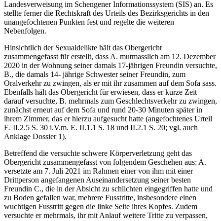
Landesverweisung im Schengener Informationssystem (SIS) an. Es
stellte ferner die Rechtskraft des Urteils des Bezirksgerichts in den
unangefochtenen Punkten fest und regelte die weiteren
Nebenfolgen.
Hinsichtlich der Sexualdelikte hält das Obergericht
zusammengefasst für erstellt, dass A. mutmasslich am 12. Dezember
2020 in der Wohnung seiner damals 17-jährigen Freundin versuchte,
B., die damals 14- jährige Schwester seiner Freundin, zum
Oralverkehr zu zwingen, als er mit ihr zusammen auf dem Sofa sass.
Ebenfalls hält das Obergericht für erwiesen, dass er kurze Zeit
darauf versuchte, B. mehrmals zum Geschlechtsverkehr zu zwingen,
zunächst erneut auf dem Sofa und rund 20-30 Minuten später in
ihrem Zimmer, das er hierzu aufgesucht hatte (angefochtenes Urteil
E. II.2.5 S. 30 i.V.m. E. II.1.1 S. 18 und II.2.1 S. 20; vgl. auch
Anklage Dossier 1).
Betreffend die versuchte schwere Körperverletzung geht das
Obergericht zusammengefasst von folgendem Geschehen aus: A.
versetzte am 7. Juli 2021 im Rahmen einer von ihm mit einer
Drittperson angefangenen Auseinandersetzung seiner besten
Freundin C., die in der Absicht zu schlichten eingegriffen hatte und
zu Boden gefallen war, mehrere Fusstritte, insbesondere einen
wuchtigen Fusstritt gegen die linke Seite ihres Kopfes. Zudem
versuchte er mehrmals, ihr mit Anlauf weitere Tritte zu verpassen,