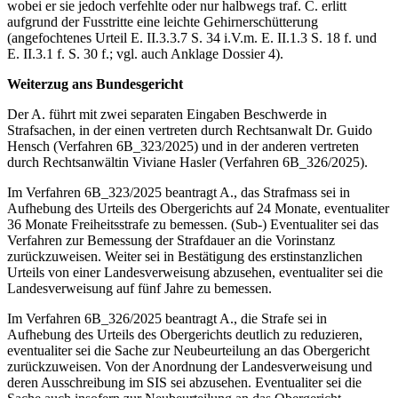
wobei er sie jedoch verfehlte oder nur halbwegs traf. C. erlitt
aufgrund der Fusstritte eine leichte Gehirnerschütterung
(angefochtenes Urteil E. II.3.3.7 S. 34 i.V.m. E. II.1.3 S. 18 f. und
E. II.3.1 f. S. 30 f.; vgl. auch Anklage Dossier 4).
Weiterzug ans Bundesgericht
Der A. führt mit zwei separaten Eingaben Beschwerde in
Strafsachen, in der einen vertreten durch Rechtsanwalt Dr. Guido
Hensch (Verfahren 6B_323/2025) und in der anderen vertreten
durch Rechtsanwältin Viviane Hasler (Verfahren 6B_326/2025).
Im Verfahren 6B_323/2025 beantragt A., das Strafmass sei in
Aufhebung des Urteils des Obergerichts auf 24 Monate, eventualiter
36 Monate Freiheitsstrafe zu bemessen. (Sub-) Eventualiter sei das
Verfahren zur Bemessung der Strafdauer an die Vorinstanz
zurückzuweisen. Weiter sei in Bestätigung des erstinstanzlichen
Urteils von einer Landesverweisung abzusehen, eventualiter sei die
Landesverweisung auf fünf Jahre zu bemessen.
Im Verfahren 6B_326/2025 beantragt A., die Strafe sei in
Aufhebung des Urteils des Obergerichts deutlich zu reduzieren,
eventualiter sei die Sache zur Neubeurteilung an das Obergericht
zurückzuweisen. Von der Anordnung der Landesverweisung und
deren Ausschreibung im SIS sei abzusehen. Eventualiter sei die