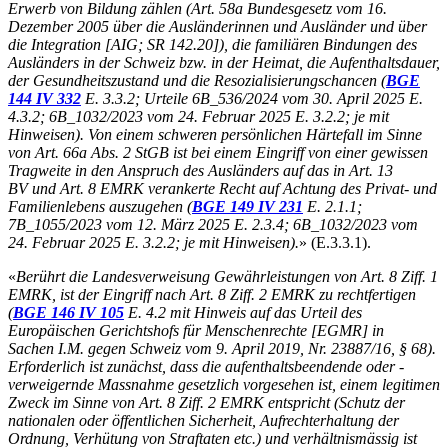
Erwerb von Bildung zählen (Art. 58a Bundesgesetz vom 16.
Dezember 2005 über die Ausländerinnen und Ausländer und über
die Integration [AIG; SR 142.20]), die familiären Bindungen des
Ausländers in der Schweiz bzw. in der Heimat, die Aufenthaltsdauer,
der Gesundheitszustand und die Resozialisierungschancen (
BGE
144 IV 332
E. 3.3.2; Urteile 6B_536/2024 vom 30. April 2025 E.
4.3.2; 6B_1032/2023 vom 24. Februar 2025 E. 3.2.2; je mit
Hinweisen). Von einem schweren persönlichen Härtefall im Sinne
von Art. 66a Abs. 2 StGB ist bei einem Eingriff von einer gewissen
Tragweite in den Anspruch des Ausländers auf das in Art. 13
BV und Art. 8 EMRK verankerte Recht auf Achtung des Privat- und
Familienlebens auszugehen (
BGE 149 IV 231
E. 2.1.1;
7B_1055/2023 vom 12. März 2025 E. 2.3.4; 6B_1032/2023 vom
24. Februar 2025 E. 3.2.2; je mit Hinweisen).
» (E.3.3.1).
«
Berührt die Landesverweisung Gewährleistungen von Art. 8 Ziff. 1
EMRK, ist der Eingriff nach Art. 8 Ziff. 2 EMRK zu rechtfertigen
(
BGE 146 IV 105
E. 4.2 mit Hinweis auf das Urteil des
Europäischen Gerichtshofs für Menschenrechte [EGMR] in
Sachen I.M. gegen Schweiz vom 9. April 2019, Nr. 23887/16, § 68).
Erforderlich ist zunächst, dass die aufenthaltsbeendende oder -
verweigernde Massnahme gesetzlich vorgesehen ist, einem legitimen
Zweck im Sinne von Art. 8 Ziff. 2 EMRK entspricht (Schutz der
nationalen oder öffentlichen Sicherheit, Aufrechterhaltung der
Ordnung, Verhütung von Straftaten etc.) und verhältnismässig ist