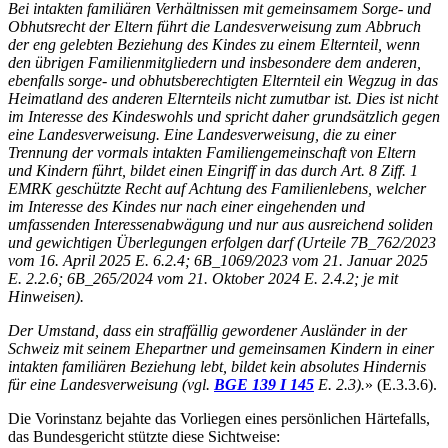
Bei intakten familiären Verhältnissen mit gemeinsamem Sorge- und
Obhutsrecht der Eltern führt die Landesverweisung zum Abbruch
der eng gelebten Beziehung des Kindes zu einem Elternteil, wenn
den übrigen Familienmitgliedern und insbesondere dem anderen,
ebenfalls sorge- und obhutsberechtigten Elternteil ein Wegzug in das
Heimatland des anderen Elternteils nicht zumutbar ist. Dies ist nicht
im Interesse des Kindeswohls und spricht daher grundsätzlich gegen
eine Landesverweisung. Eine Landesverweisung, die zu einer
Trennung der vormals intakten Familiengemeinschaft von Eltern
und Kindern führt, bildet einen Eingriff in das durch Art. 8 Ziff. 1
EMRK geschützte Recht auf Achtung des Familienlebens, welcher
im Interesse des Kindes nur nach einer eingehenden und
umfassenden Interessenabwägung und nur aus ausreichend soliden
und gewichtigen Überlegungen erfolgen darf (Urteile 7B_762/2023
vom 16. April 2025 E. 6.2.4; 6B_1069/2023 vom 21. Januar 2025
E. 2.2.6; 6B_265/2024 vom 21. Oktober 2024 E. 2.4.2; je mit
Hinweisen).
Der Umstand, dass ein straffällig gewordener Ausländer in der
Schweiz mit seinem Ehepartner und gemeinsamen Kindern in einer
intakten familiären Beziehung lebt, bildet kein absolutes Hindernis
für eine Landesverweisung (vgl.
BGE 139 I 145
E. 2.3).
» (E.3.3.6).
Die Vorinstanz bejahte das Vorliegen eines persönlichen Härtefalls,
das Bundesgericht stützte diese Sichtweise: