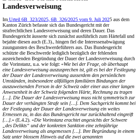
Landesverweisung
Im
Urteil 6B_323/2025, 6B_326/2025 vom 9. Juli 202
5 aus dem
Kanton Zürich befasste sich das Bundesgericht mit der
strafrechtlichen Landesverweisung und deren Dauer. Das
Bundesgericht äusserte sich zunächst ausführlich zum Härtefall und
bejahte diesen auch (E.3)., hingen fiel die Interessenabwägung
zuungunsten des Beschwerdeführers aus. Das Bundesgericht
schützte die Beschwerde lediglich bezüglich der fehlenden
ausreichenden Begründung der Dauer der Landesverweisung durch
die Vorinstanz, u.a. wie folgt: «
Wie bei der Frage, ob überhaupt
eine Landesverweisung auszusprechen ist, gilt es bei der Festlegung
der Dauer der Landesverweisung ausserdem den persönlichen
Umständen, insbesondere allfälligen familiären Bindungen der
auszuweisenden Person in der Schweiz oder einer aus einer langen
Anwesenheit in der Schweiz folgenden Härte, Rechnung zu tragen
[…]. Die Dauer der Landesverweisung muss nicht symmetrisch zur
Dauer der verhängten Strafe sein […]. Dem Sachgericht kommt bei
der Festlegung der Dauer der Landesverweisung ein weites
Ermessen zu, in das das Bundesgericht nur zurückhaltend eingreift
[…].
» (E.4.2). «
Die Vorinstanz erachtet angesichts der Schwere
„des Delikts“ und der konkreten Sanktion eine zehnjährige
Landesverweisung als angemessen […]. Ihre Begründung in einem
Satz unter blossem Hinweis auf die zwei genannten