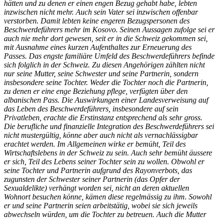
hätten und zu denen er einen engen Bezug gehabt habe, lebten
inzwischen nicht mehr. Auch sein Vater sei inzwischen offenbar
verstorben. Damit lebten keine engeren Bezugspersonen des
Beschwerdeführers mehr im Kosovo. Seinen Aussagen zufolge sei er
auch nie mehr dort gewesen, seit er in die Schweiz gekommen sei,
mit Ausnahme eines kurzen Aufenthaltes zur Erneuerung des
Passes. Das engste familiäre Umfeld des Beschwerdeführers befinde
sich folglich in der Schweiz. Zu diesen Angehörigen zählten nicht
nur seine Mutter, seine Schwester und seine Partnerin, sondern
insbesondere seine Tochter. Weder die Tochter noch die Partnerin,
zu denen er eine enge Beziehung pflege, verfügten über den
albanischen Pass. Die Auswirkungen einer Landesverweisung auf
das Leben des Beschwerdeführers, insbesondere auf sein
Privatleben, erachte die Erstinstanz entsprechend als sehr gross.
Die berufliche und finanzielle Integration des Beschwerdeführers sei
nicht mustergültig, könne aber auch nicht als vernachlässigbar
erachtet werden. Im Allgemeinen wirke er bemüht, Teil des
Wirtschaftslebens in der Schweiz zu sein. Auch sehr bemüht äussere
er sich, Teil des Lebens seiner Tochter sein zu wollen. Obwohl er
seine Tochter und Partnerin aufgrund des Rayonverbots, das
zugunsten der Schwester seiner Partnerin (das Opfer der
Sexualdelikte) verhängt worden sei, nicht an deren aktuellen
Wohnort besuchen könne, kämen diese regelmässig zu ihm. Sowohl
er und seine Partnerin seien arbeitstätig, wobei sie sich jeweils
abwechseln würden, um die Tochter zu betreuen. Auch die Mutter