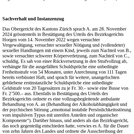
Sachverhalt und Instanzenzug
Das Obergericht des Kantons Zürich sprach A. am 28. November
2024 grösstenteils in Bestätigung des Urteils des Bezirksgerichts
Horgen vom 14. November 2022 wegen versuchter
Vergewaltigung, versuchter sexueller Nötigung und (vollendeter)
sexueller Handlungen mit einem Kind, jeweils zum Nachteil von B.,
sowie versuchter schwerer Körperverletzung, zum Nachteil von C.,
schuldig. Es sah von einer Rückversetzung in den Strafvollzug ab,
verhängte für die ausgefällten Schuldsprüche eine unbedingte
Freiheitsstrafe von 54 Monaten, unter Anrechnung von 111 Tagen
bereits verbüsster Haft, und sprach für weitere, unangefochten
gebliebene erstinstanzliche Schuldsprüche eine unbedingte
Geldstrafe von 20 Tagessätzen zu je Fr. 30.– sowie eine Busse von
Fr. 2’500.– aus. Ebenfalls in Bestätigung des Urteils des
Bezirksgerichts ordnete es eine vollzugsbegleitende ambulante
Behandlung von A. an (Behandlung der Alkoholabhängigkeit und
der psychischen Störung „emotional instabile Persönlichkeitsstörung
vom impulsiven Typus mit unreifen Anteilen und organischer
Komponente“). Darüber hinaus, und anders als das Bezirksgericht,
das noch gegenteilig entschieden hatte, verwies es A. für die Dauer
von zehn Jahren des Landes und ordnete die Ausschreibung der