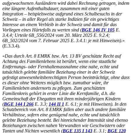
aufgewachsenen Ausländern wird dabei Rechnung getragen, indem
eine längere Aufenthaltsdauer, zusammen mit einer guten
Integration – beispielsweise aufgrund eines Schulbesuchs in der
Schweiz – in aller Regel als starke Indizien für ein gewichtiges
Interesse an einem Verbleib in der Schweiz und damit für das
Vorliegen eines Härtefalls zu werten sind (
BGE 146 IV 105
E.
3.4.4; Urteile 6B_556/2024 vom 20. März 2025 E. 9.2.4;
6B_502/2024 vom 7. Februar 2025 E. 3.4.1: je mit Hinweisen).
»
(E.3.3.4).
«
Das durch Art. 8 EMRK bzw. Art. 13 BV geschützte Recht auf
Achtung des Familienlebens ist berührt, wenn eine staatliche
Entfernungs- oder Fernhaltemassnahme eine nahe, echte und
tatsächlich gelebte familiäre Beziehung einer in der Schweiz
gefestigt anwesenheitsberechtigten Person beeinträchtigt, ohne dass
es dieser ohne Weiteres möglich bzw. zumutbar wäre, ihr
Familienleben andernorts zu pflegen. Zum geschützten
Familienkreis gehört in erster Linie die Kernfamilie, d.h. die
Gemeinschaft der Ehegatten mit ihren minderjährigen Kindern
(
BGE 144 I 266
E. 3.3;
144 II 1
E. 6.1; je mit Hinweisen). In den
Schutzbereich von Art. 8 EMRK fallen aber auch andere familiäre
Verhältnisse, sofern eine genügend nahe, echte und tatsächlich
gelebte Beziehung besteht. Bei hinreichender Intensität sind ebenso
Beziehungen zwischen nahen Verwandten wie Geschwistern oder
Tanten und Nichten wesentlich (
BGE 135 I 143
E. 3.1;
BGE 120