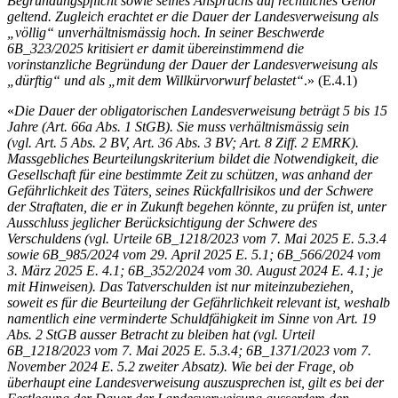
Begründungspflicht sowie seines Anspruchs auf rechtliches Gehör
geltend. Zugleich erachtet er die Dauer der Landesverweisung als
„völlig“ unverhältnismässig hoch. In seiner Beschwerde
6B_323/2025 kritisiert er damit übereinstimmend die
vorinstanzliche Begründung der Dauer der Landesverweisung als
„dürftig“ und als „mit dem Willkürvorwurf belastet“
.» (E.4.1)
«
Die Dauer der obligatorischen Landesverweisung beträgt 5 bis 15
Jahre (Art. 66a Abs. 1 StGB). Sie muss verhältnismässig sein
(vgl. Art. 5 Abs. 2 BV, Art. 36 Abs. 3 BV; Art. 8 Ziff. 2 EMRK).
Massgebliches Beurteilungskriterium bildet die Notwendigkeit, die
Gesellschaft für eine bestimmte Zeit zu schützen, was anhand der
Gefährlichkeit des Täters, seines Rückfallrisikos und der Schwere
der Straftaten, die er in Zukunft begehen könnte, zu prüfen ist, unter
Ausschluss jeglicher Berücksichtigung der Schwere des
Verschuldens (vgl. Urteile 6B_1218/2023 vom 7. Mai 2025 E. 5.3.4
sowie 6B_985/2024 vom 29. April 2025 E. 5.1; 6B_566/2024 vom
3. März 2025 E. 4.1; 6B_352/2024 vom 30. August 2024 E. 4.1; je
mit Hinweisen). Das Tatverschulden ist nur miteinzubeziehen,
soweit es für die Beurteilung der Gefährlichkeit relevant ist, weshalb
namentlich eine verminderte Schuldfähigkeit im Sinne von Art. 19
Abs. 2 StGB ausser Betracht zu bleiben hat (vgl. Urteil
6B_1218/2023 vom 7. Mai 2025 E. 5.3.4; 6B_1371/2023 vom 7.
November 2024 E. 5.2 zweiter Absatz). Wie bei der Frage, ob
überhaupt eine Landesverweisung auszusprechen ist, gilt es bei der