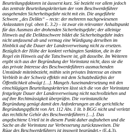
Beurteilungsfaktoren ist äusserst kurz. Sie bezieht vor allem jedoch
das zentrale Beurteilungskriterium der vom Beschwerdeführer
ausgehenden Sicherheitsgefahr nicht mit ein. Die angeführte
Schwere „des Delikts“ – recte: der mehreren nachgewiesenen
Anlasstaten (vgl. oben E. 3.2) – ist zwar ein relevanter Anhaltspunkt
für das Ausmass der drohenden Sicherheitsgefahr; der alleinige
Hinweis auf die Deliktsschwere bildet die Sicherheitsgefahr indes
nicht umfassend ab und vermag eine Würdigung derselben im
Hinblick auf die Dauer der Landesverweisung nicht zu ersetzen.
Bezüglich der Höhe der konkret verhängten Sanktion, die in der
Regel ein Hinweis auf die Tatschwere ist, gilt dasselbe. Im Weiteren
ergibt sich aus der Begründung der Vorinstanz nicht, dass sie die
das private Interesse des Beschwerdeführers ausmachenden
Umstände miteinbezieht, mithin sein privates Interesse an einem
Verbleib in der Schweiz effektiv mit dem Schutzbedürfnis der
Öffentlichkeit abwägt […]. Mangels Auseinandersetzung mit den
einschlägigen Beurteilungskriterien lässt sich die von der Vorinstanz
festgelegte Dauer der Landesverweisung nicht nachvollziehen und
auf ihre Rechtmässigkeit überprüfen. Die vorinstanzliche
Begründung genügt damit den Anforderungen an die gerichtliche
Begründungspflicht von Art. 112 Abs. 1 lit. b BGG nicht und verletzt
das rechtliche Gehör des Beschwerdeführers […]. Das
angefochtene Urteil ist in diesem Punkt daher aufzuheben und die
Sache an die Vorinstanz zur Verbesserung zurückzuweisen. Die
Rüge des Beschwerdeführers ist insoweit begründet.
» (E.4.3).