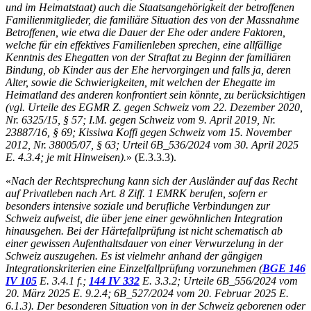
und im Heimatstaat) auch die Staatsangehörigkeit der betroffenen
Familienmitglieder, die familiäre Situation des von der Massnahme
Betroffenen, wie etwa die Dauer der Ehe oder andere Faktoren,
welche für ein effektives Familienleben sprechen, eine allfällige
Kenntnis des Ehegatten von der Straftat zu Beginn der familiären
Bindung, ob Kinder aus der Ehe hervorgingen und falls ja, deren
Alter, sowie die Schwierigkeiten, mit welchen der Ehegatte im
Heimatland des anderen konfrontiert sein könnte, zu berücksichtigen
(vgl. Urteile des EGMR Z. gegen Schweiz vom 22. Dezember 2020,
Nr. 6325/15, § 57; I.M. gegen Schweiz vom 9. April 2019, Nr.
23887/16, § 69; Kissiwa Koffi gegen Schweiz vom 15. November
2012, Nr. 38005/07, § 63; Urteil 6B_536/2024 vom 30. April 2025
E. 4.3.4; je mit Hinweisen).
» (E.3.3.3).
«
Nach der Rechtsprechung kann sich der Ausländer auf das Recht
auf Privatleben nach Art. 8 Ziff. 1 EMRK berufen, sofern er
besonders intensive soziale und berufliche Verbindungen zur
Schweiz aufweist, die über jene einer gewöhnlichen Integration
hinausgehen. Bei der Härtefallprüfung ist nicht schematisch ab
einer gewissen Aufenthaltsdauer von einer Verwurzelung in der
Schweiz auszugehen. Es ist vielmehr anhand der gängigen
Integrationskriterien eine Einzelfallprüfung vorzunehmen (
BGE 146
IV 105
E. 3.4.1 f.;
144 IV 332
E. 3.3.2; Urteile 6B_556/2024 vom
20. März 2025 E. 9.2.4; 6B_527/2024 vom 20. Februar 2025 E.
6.1.3). Der besonderen Situation von in der Schweiz geborenen oder