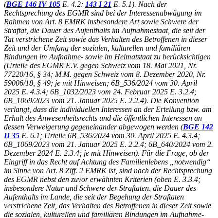
(
BGE 146 IV 105
E. 4.2;
143 I 21
E. 5.1). Nach der
Rechtsprechung des EGMR sind bei der Interessenabwägung im
Rahmen von Art. 8 EMRK insbesondere Art sowie Schwere der
Straftat, die Dauer des Aufenthalts im Aufnahmestaat, die seit der
Tat verstrichene Zeit sowie das Verhalten des Betroffenen in dieser
Zeit und der Umfang der sozialen, kulturellen und familiären
Bindungen im Aufnahme- sowie im Heimatstaat zu berücksichtigen
(Urteile des EGMR E.V. gegen Schweiz vom 18. Mai 2021, Nr.
77220/16, § 34; M.M. gegen Schweiz vom 8. Dezember 2020, Nr.
59006/18, § 49; je mit Hinweisen; 6B_536/2024 vom 30. April
2025 E. 4.3.4; 6B_1032/2023 vom 24. Februar 2025 E. 3.2.4;
6B_1069/2023 vom 21. Januar 2025 E. 2.2.4). Die Konvention
verlangt, dass die individuellen Interessen an der Erteilung bzw. am
Erhalt des Anwesenheitsrechts und die öffentlichen Interessen an
dessen Verweigerung gegeneinander abgewogen werden (
BGE 142
II 35
E. 6.1; Urteile 6B_536/2024 vom 30. April 2025 E. 4.3.4;
6B_1069/2023 vom 21. Januar 2025 E. 2.2.4; 6B_640/2024 vom 2.
Dezember 2024 E. 2.3.4; je mit Hinweisen). Für die Frage, ob der
Eingriff in das Recht auf Achtung des Familienlebens „notwendig“
im Sinne von Art. 8 Ziff. 2 EMRK ist, sind nach der Rechtsprechung
des EGMR nebst den zuvor erwähnten Kriterien (oben E. 3.3.4;
insbesondere Natur und Schwere der Straftaten, die Dauer des
Aufenthalts im Lande, die seit der Begehung der Straftaten
verstrichene Zeit, das Verhalten des Betroffenen in dieser Zeit sowie
die sozialen, kulturellen und familiären Bindungen im Aufnahme-