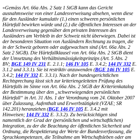
«
Gemäss Art. 66a Abs. 2 Satz 1 StGB kann das Gericht
ausnahmsweise von einer Landesverweisung absehen, wenn diese
für den Ausländer kumulativ (1.) einen schweren persönlichen
Härtefall bewirken würde und (2.) die öffentlichen Interessen an der
Landesverweisung gegenüber den privaten Interessen des
Ausländers am Verbleib in der Schweiz nicht überwiegen. Dabei ist
der besonderen Situation von Ausländern Rechnung zu tragen, die
in der Schweiz geboren oder aufgewachsen sind (Art. 66a Abs. 2
Satz 2 StGB). Die Härtefallklausel von Art. 66a Abs. 2 StGB dient
der Umsetzung des Verhältnismässigkeitsprinzips (Art. 5 Abs. 2
BV;
BGE 149 IV 231
E. 2.1.1;
146 IV 105
E. 3.4.2;
144 IV 332
E.
3.1.2 und 3.3.1). Sie ist restriktiv anzuwenden (
BGE 146 IV 105
E.
3.4.2;
144 IV 332
E. 3.3.1). Nach der bundesgerichtlichen
Rechtsprechung lässt sich zur kriteriengeleiteten Prüfung des
Härtefalls im Sinne von Art. 66a Abs. 2 StGB der Kriterienkatalog
der Bestimmung über den „schwerwiegenden persönlichen
Härtefall“ in Art. 31 Abs. 1 der Verordnung vom 24. Oktober 2007
über Zulassung, Aufenthalt und Erwerbstätigkeit (VZAE; SR
142.201) heranziehen (
BGE 146 IV 105
E. 3.4.2 mit
Hinweisen;
144 IV 332
E. 3.3.2). Zu berücksichtigen sind
namentlich der Grad der (persönlichen und wirtschaftlichen)
Integration, zu der die Beachtung der öffentlichen Sicherheit und
Ordnung, die Respektierung der Werte der Bundesverfassung, die
Sprachkompetenzen, die Teilnahme am Wirtschaftsleben oder am