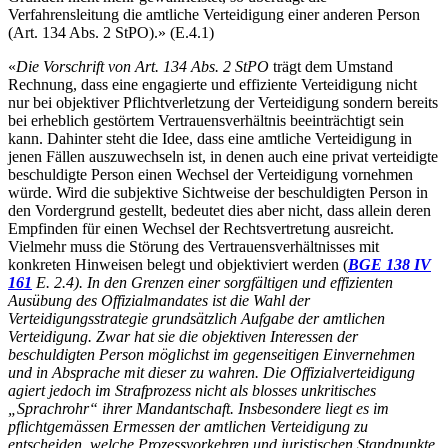
Verfahrensleitung die amtliche Verteidigung einer anderen Person
(Art. 134 Abs. 2 StPO).» (E.4.1)
«
Die Vorschrift von Art. 134 Abs. 2 StPO
trägt dem Umstand
Rechnung, dass eine engagierte und effiziente Verteidigung nicht
nur bei objektiver Pflichtverletzung der Verteidigung sondern bereits
bei erheblich gestörtem Vertrauensverhältnis beeinträchtigt sein
kann. Dahinter steht die Idee, dass eine amtliche Verteidigung in
jenen Fällen auszuwechseln ist, in denen auch eine privat verteidigte
beschuldigte Person einen Wechsel der Verteidigung vornehmen
würde. Wird die subjektive Sichtweise der beschuldigten Person in
den Vordergrund gestellt, bedeutet dies aber nicht, dass allein deren
Empfinden für einen Wechsel der Rechtsvertretung ausreicht.
Vielmehr muss die Störung des Vertrauensverhältnisses mit
konkreten Hinweisen belegt und objektiviert werden (
BGE 138 IV
161
E. 2.4). In den Grenzen einer sorgfältigen und effizienten
Ausübung des Offizialmandates ist die Wahl der
Verteidigungsstrategie grundsätzlich Aufgabe der amtlichen
Verteidigung. Zwar hat sie die objektiven Interessen der
beschuldigten Person möglichst im gegenseitigen Einvernehmen
und in Absprache mit dieser zu wahren. Die Offizialverteidigung
agiert jedoch im Strafprozess nicht als blosses unkritisches
„Sprachrohr“ ihrer Mandantschaft. Insbesondere liegt es im
pflichtgemässen Ermessen der amtlichen Verteidigung zu
entscheiden, welche Prozessvorkehren und juristischen Standpunkte