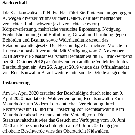
Sachverhalt
Die Staatsanwaltschaft Nidwalden führt Strafuntersuchungen gegen
A. wegen diverser mutmasslicher Delikte, darunter mehrfacher
versuchter Raub, schwere (evt. versuchte schwere)
Körperverletzung, mehrfache versuchte Erpressung, Nötigung,
Freiheitsberaubung und Entführung, Gewalt und Drohung gegen
Behörden und Beamte sowie Widerhandlung gegen das
Betäubungsmittelgesetz. Der Beschuldigte hat mehrere Monate in
Untersuchungshaft verbracht. Mit Verfügung vom 7. November
2018 setzte die Staatsanwaltschaft Rechtsanwältin B._ (rückwirkend
per 30. Oktober 2018) als (notwendige) amtliche Verteidigerin des
Beschuldigten ein. Am 26. August 2019 wurde das Offizialmandat
von Rechtsanwältin B. auf weitere untersuchte Delikte ausgedehnt.
Instanzenzug
Am 14. April 2020 ersuchte der Beschuldigte durch seine am 9.
April 2020 mandatierte Wahlverteidigerin, Rechtsanwältin Kim
Mauerhofer, um Widerruf der amtlichen Verteidigung durch
Rechtsanwältin B. und um Einsetzung von Rechtsanwältin Kim
Mauerhofer als seine neue amtliche Verteidigerin. Die
Staatsanwaltschaft wies das Gesuch mit Verfügung vom 10. Juni
2020 ab. Eine vom Beschuldigten am 29. Juni 2020 dagegen
erhobene Beschwerde wies das Obergericht Nidwalden,