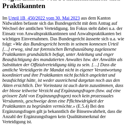
Praktikannten
Im
Urteil 1B_450/2022 vom 30. Mai 2023
aus dem Kanton
Nidwalden befasste sich das Bundesgericht mit dem Antrag auf
Wechsel der amtlichen Verteidigung. Im Fokus steht dabei u.a. der
Einsatz von Anwaltspraktikantinnen und Anwaltspraktikanten bei
wichtigen Einvernahmen. Das Bundesgericht äusserte sich u.a. wie
folgt: «
Wie das Bundesgericht bereits in seinem konnexen Urteil
[…] erwog, sind zur forensischen Berufsausübung zugelassene
Praktikanten grundsätzlich befugt, unter Anleitung und enger
Beaufsichtigung des mandatierten Anwaltes bzw. der Anwältin als
Substituten der Offizialverteidigung tätig zu sein. […] Dass die
amtliche Verteidigerin ihr Mandat nicht in eigener Verantwortung
koordiniert und ihre Praktikanten nicht fachlich angeleitet und
beaufsichtigt hätte, ist weder ausreichend dargetan noch aus den
Akten ersichtlich. Der Vorinstanz ist auch darin zuzustimmen, dass
der blosse teilweise Verzicht auf Ergänzungsfragen (bzw. auf eine
grössere Zahl von Ergänzungsfragen) noch kein prozessuales
Versäumnis, geschweige denn eine Pflichtwidrigkeit der
Praktikanten zu begründen vermöchte.»
(E.5.4) Bei den
Ergänzungsfragen gilt ja bekanntlich die Binsenwahrheit, dass die
Anzahl der Ergänzungsfragen kein Qualitätsmerkmal der
Verteidigung ist.