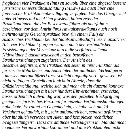
fraglichen vier Praktikant (inn) en sowohl über eine abgeschlossene
juristische Universitätsausbildung (MLaw) als auch über eine
forensische Praktikantenbewilligung verfügten. Wie das Obergericht
unter Hinweis auf die Akten feststellt, haben zwei der
Praktikantinnen, die der Beschwerdeführer als unerfahren
bezeichnet, vor dem Antritt ihres Anwaltspraktikums auch noch
mehrmonatige Gerichtspraktika bzw. (in einem Fall) ein
zusätzliches Praktikum bei der Staatsanwaltschaft Luzern absolviert.
Alle vier Praktikant (inn) en wurden nach den verbindlichen
Feststellungen der Vorinstanz durch die verfahrensleitende
Nidwaldner Staatsanwaltschaft in den betroffenen
Strafuntersuchungen zugelassen. Der Ansicht des
Beschwerdeführers, alle Praktikanten seien in ihrer Funktion als
juristische Mitarbeiter und Substituten der amtlichen Verteidigerin
„massiv unterqualifiziert bzw. schlicht unqualifiziert“ gewesen, ist
nicht zu folgen. Er stellt auch nicht in Abrede, dass die
Offizialverteidigung, welche sich auf mehr als ein dutzend konnexe
Strafuntersuchungen mit über hundert Einvernahmen erstreckte,
ausserordentlich aufwändig war, was den gezielten Rückgriff auf
geeignetes juristisches Personal für einzelne Verfahrenshandlungen
nahe legte. Er räumt im Gegenteil ein, es habe sich um 14
Verfahren gehandelt, mit „sehr umfangreichen, separat geführten
aber inhaltlich verwobenen Akten und komplexen rechtlichen
Fragestellungen“. Dass die amtliche Verteidigerin ihr Mandat nicht
in eigener Verantwortung koordiniert und ihre Praktikanten nicht