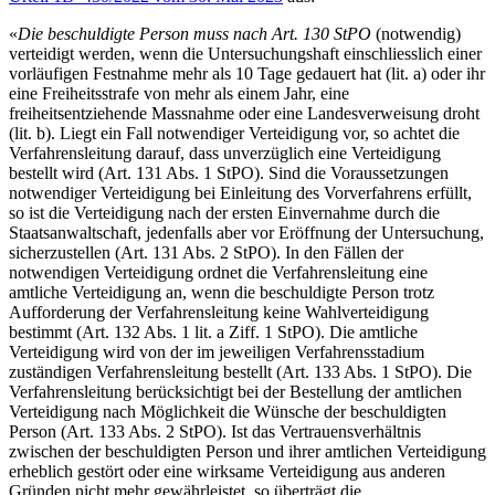
«
Die beschuldigte Person muss nach Art. 130 StPO
(notwendig)
verteidigt werden, wenn die Untersuchungshaft einschliesslich einer
vorläufigen Festnahme mehr als 10 Tage gedauert hat (lit. a) oder ihr
eine Freiheitsstrafe von mehr als einem Jahr, eine
freiheitsentziehende Massnahme oder eine Landesverweisung droht
(lit. b). Liegt ein Fall notwendiger Verteidigung vor, so achtet die
Verfahrensleitung darauf, dass unverzüglich eine Verteidigung
bestellt wird (Art. 131 Abs. 1 StPO). Sind die Voraussetzungen
notwendiger Verteidigung bei Einleitung des Vorverfahrens erfüllt,
so ist die Verteidigung nach der ersten Einvernahme durch die
Staatsanwaltschaft, jedenfalls aber vor Eröffnung der Untersuchung,
sicherzustellen (Art. 131 Abs. 2 StPO). In den Fällen der
notwendigen Verteidigung ordnet die Verfahrensleitung eine
amtliche Verteidigung an, wenn die beschuldigte Person trotz
Aufforderung der Verfahrensleitung keine Wahlverteidigung
bestimmt (Art. 132 Abs. 1 lit. a Ziff. 1 StPO). Die amtliche
Verteidigung wird von der im jeweiligen Verfahrensstadium
zuständigen Verfahrensleitung bestellt (Art. 133 Abs. 1 StPO). Die
Verfahrensleitung berücksichtigt bei der Bestellung der amtlichen
Verteidigung nach Möglichkeit die Wünsche der beschuldigten
Person (Art. 133 Abs. 2 StPO). Ist das Vertrauensverhältnis
zwischen der beschuldigten Person und ihrer amtlichen Verteidigung
erheblich gestört oder eine wirksame Verteidigung aus anderen
Gründen nicht mehr gewährleistet, so überträgt die