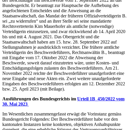
der Beschuldigte mit Beschwerde vom 1. September 2022 an das
Bundesgericht. Er beantragt zur Hauptsache die Aufhebung des
angefochtenen Entscheides und die Anweisung an die
Staatsanwaltschaft, das Mandat der früheren Offizialverteidigerin B.
sei „zu widerrufen“ und an ihrer Stelle sei seine mandatierte
Rechtsvertreterin Kim Mauerhofer als amtliche (notwendige)
Verteidigerin einzusetzen, und zwar rückwirkend ab 14. April 2020
bis und mit 4. August 2021. Das Obergericht und die
Staatsanwaltschaft haben am 15. bzw. 28. September 2022 auf
Stellungnahmen je ausdrücklich verzichtet. Die frühere amtliche
Verteidigerin des Beschwerdeführers, Rechtsanwältin B., beantragt
mit Eingabe vom 17. Oktober 2022 die Abweisung der
Beschwerde, soweit darauf einzutreten wäre, unter Kosten- und
Entschädigungsfolgen zulasten des Beschwerdeführers. Am 21.
November 2022 reichte der Beschwerdeführer unaufgefordert eine
neue Eingabe und neue Akten ein. Zwei weitere unaufgeforderte
Eingaben des Beschwerdeführers erfolgten am 12. Dezember 2022
bzw. 25. April 2023 (mit Beilage).
Ausführungen des Bundesgerichts im
Urteil 1B_450/2022 vom
30. Mai 2023
Im Wesentlichen zusammengefasst erwägt die Vorinstanz gemäss
Bundesgericht Folgendes: Der Beschwerdeführer habe vor den
kantonalen Instanzen keine konkreten, objektiven Anhaltspunkte
dargelegt, die eine erhebliche Störung des Vertrauensverhältnisses