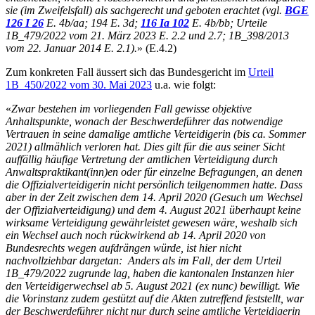
sie (im Zweifelsfall) als sachgerecht und geboten erachtet (vgl.
BGE
126 I 26
E. 4b/aa; 194 E. 3d;
116 Ia 102
E. 4b/bb; Urteile
1B_479/2022 vom 21. März 2023 E. 2.2 und 2.7; 1B_398/2013
vom 22. Januar 2014 E. 2.1).
» (E.4.2)
Zum konkreten Fall äussert sich das Bundesgericht im
Urteil
1B_450/2022 vom 30. Mai 2023
u.a. wie folgt:
«
Zwar bestehen im vorliegenden Fall gewisse objektive
Anhaltspunkte, wonach der Beschwerdeführer das notwendige
Vertrauen in seine damalige amtliche Verteidigerin (bis ca. Sommer
2021) allmählich verloren hat. Dies gilt für die aus seiner Sicht
auffällig häufige Vertretung der amtlichen Verteidigung durch
Anwaltspraktikant(inn)en oder für einzelne Befragungen, an denen
die Offizialverteidigerin nicht persönlich teilgenommen hatte. Dass
aber in der Zeit zwischen dem 14. April 2020 (Gesuch um Wechsel
der Offizialverteidigung) und dem 4. August 2021 überhaupt keine
wirksame Verteidigung gewährleistet gewesen wäre, weshalb sich
ein Wechsel auch noch rückwirkend ab 14. April 2020 von
Bundesrechts wegen aufdrängen würde, ist hier nicht
nachvollziehbar dargetan: Anders als im Fall, der dem Urteil
1B_479/2022 zugrunde lag, haben die kantonalen Instanzen hier
den Verteidigerwechsel ab 5. August 2021 (ex nunc) bewilligt. Wie
die Vorinstanz zudem gestützt auf die Akten zutreffend feststellt, war
der Beschwerdeführer nicht nur durch seine amtliche Verteidigerin