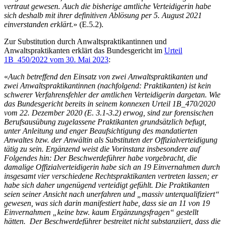
vertraut gewesen. Auch die bisherige amtliche Verteidigerin habe
sich deshalb mit ihrer definitiven Ablösung per 5. August 2021
einverstanden erklärt.
» (E.5.2).
Zur Substitution durch Anwaltspraktikantinnen und
Anwaltspraktikanten erklärt das Bundesgericht im
Urteil
1B_450/2022 vom 30. Mai 2023
:
«
Auch betreffend den Einsatz von zwei Anwaltspraktikanten und
zwei Anwaltspraktikantinnen (nachfolgend: Praktikanten) ist kein
schwerer Verfahrensfehler der amtlichen Verteidigerin dargetan. Wie
das Bundesgericht bereits in seinem konnexen Urteil 1B_470/2020
vom 22. Dezember 2020 (E. 3.1-3.2) erwog, sind zur forensischen
Berufsausübung zugelassene Praktikanten grundsätzlich befugt,
unter Anleitung und enger Beaufsichtigung des mandatierten
Anwaltes bzw. der Anwältin als Substituten der Offizialverteidigung
tätig zu sein. Ergänzend weist die Vorinstanz insbesondere auf
Folgendes hin: Der Beschwerdeführer habe vorgebracht, die
damalige Offizialverteidigerin habe sich an 19 Einvernahmen durch
insgesamt vier verschiedene Rechtspraktikanten vertreten lassen; er
habe sich daher ungenügend verteidigt gefühlt. Die Praktikanten
seien seiner Ansicht nach unerfahren und „massiv unterqualifiziert“
gewesen, was sich darin manifestiert habe, dass sie an 11 von 19
Einvernahmen „keine bzw. kaum Ergänzungsfragen“ gestellt
hätten. Der Beschwerdeführer bestreitet nicht substanziiert, dass die