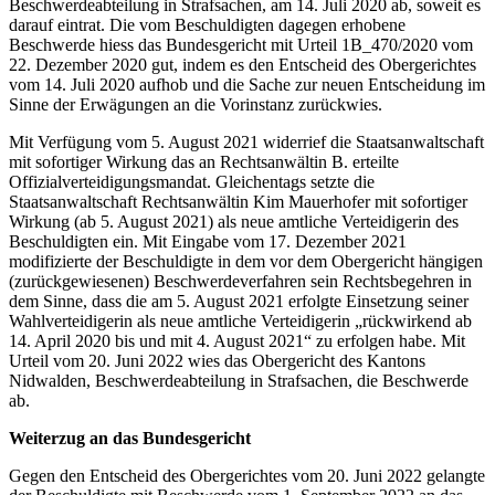
Beschwerdeabteilung in Strafsachen, am 14. Juli 2020 ab, soweit es
darauf eintrat. Die vom Beschuldigten dagegen erhobene
Beschwerde hiess das Bundesgericht mit Urteil 1B_470/2020 vom
22. Dezember 2020 gut, indem es den Entscheid des Obergerichtes
vom 14. Juli 2020 aufhob und die Sache zur neuen Entscheidung im
Sinne der Erwägungen an die Vorinstanz zurückwies.
Mit Verfügung vom 5. August 2021 widerrief die Staatsanwaltschaft
mit sofortiger Wirkung das an Rechtsanwältin B. erteilte
Offizialverteidigungsmandat. Gleichentags setzte die
Staatsanwaltschaft Rechtsanwältin Kim Mauerhofer mit sofortiger
Wirkung (ab 5. August 2021) als neue amtliche Verteidigerin des
Beschuldigten ein. Mit Eingabe vom 17. Dezember 2021
modifizierte der Beschuldigte in dem vor dem Obergericht hängigen
(zurückgewiesenen) Beschwerdeverfahren sein Rechtsbegehren in
dem Sinne, dass die am 5. August 2021 erfolgte Einsetzung seiner
Wahlverteidigerin als neue amtliche Verteidigerin „rückwirkend ab
14. April 2020 bis und mit 4. August 2021“ zu erfolgen habe. Mit
Urteil vom 20. Juni 2022 wies das Obergericht des Kantons
Nidwalden, Beschwerdeabteilung in Strafsachen, die Beschwerde
ab.
Weiterzug an das Bundesgericht
Gegen den Entscheid des Obergerichtes vom 20. Juni 2022 gelangte