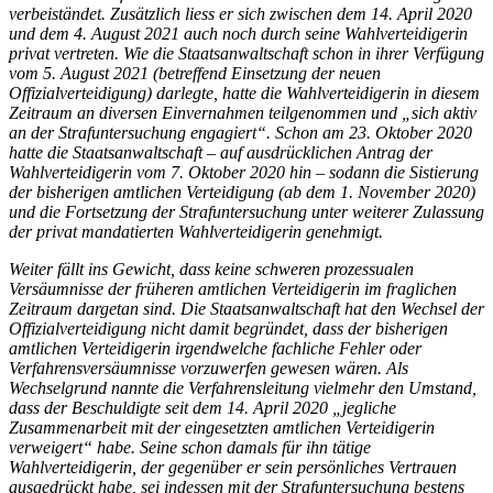
verbeiständet. Zusätzlich liess er sich zwischen dem 14. April 2020
und dem 4. August 2021 auch noch durch seine Wahlverteidigerin
privat vertreten. Wie die Staatsanwaltschaft schon in ihrer Verfügung
vom 5. August 2021 (betreffend Einsetzung der neuen
Offizialverteidigung) darlegte, hatte die Wahlverteidigerin in diesem
Zeitraum an diversen Einvernahmen teilgenommen und „sich aktiv
an der Strafuntersuchung engagiert“. Schon am 23. Oktober 2020
hatte die Staatsanwaltschaft – auf ausdrücklichen Antrag der
Wahlverteidigerin vom 7. Oktober 2020 hin – sodann die Sistierung
der bisherigen amtlichen Verteidigung (ab dem 1. November 2020)
und die Fortsetzung der Strafuntersuchung unter weiterer Zulassung
der privat mandatierten Wahlverteidigerin genehmigt.
Weiter fällt ins Gewicht, dass keine schweren prozessualen
Versäumnisse der früheren amtlichen Verteidigerin im fraglichen
Zeitraum dargetan sind. Die Staatsanwaltschaft hat den Wechsel der
Offizialverteidigung nicht damit begründet, dass der bisherigen
amtlichen Verteidigerin irgendwelche fachliche Fehler oder
Verfahrensversäumnisse vorzuwerfen gewesen wären. Als
Wechselgrund nannte die Verfahrensleitung vielmehr den Umstand,
dass der Beschuldigte seit dem 14. April 2020 „jegliche
Zusammenarbeit mit der eingesetzten amtlichen Verteidigerin
verweigert“ habe. Seine schon damals für ihn tätige
Wahlverteidigerin, der gegenüber er sein persönliches Vertrauen
ausgedrückt habe, sei indessen mit der Strafuntersuchung bestens