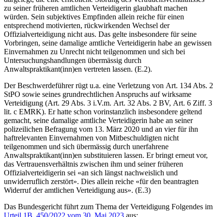
zu seiner früheren amtlichen Verteidigerin glaubhaft machen
würden. Sein subjektives Empfinden allein reiche für einen
entsprechend motivierten, rückwirkenden Wechsel der
Offizialverteidigung nicht aus. Das gelte insbesondere für seine
Vorbringen, seine damalige amtliche Verteidigerin habe an gewissen
Einvernahmen zu Unrecht nicht teilgenommen und sich bei
Untersuchungshandlungen übermässig durch
Anwaltspraktikant(inn)en vertreten lassen. (E.2).
Der Beschwerdeführer rügt u.a. eine Verletzung von Art. 134 Abs. 2
StPO sowie seines grundrechtlichen Anspruchs auf wirksame
Verteidigung (Art. 29 Abs. 3 i.V.m. Art. 32 Abs. 2 BV, Art. 6 Ziff. 3
lit. c EMRK). Er hatte schon vorinstanzlich insbesondere geltend
gemacht, seine damalige amtliche Verteidigerin habe an seiner
polizeilichen Befragung vom 13. März 2020 und an vier für ihn
haftrelevanten Einvernahmen von Mitbeschuldigten nicht
teilgenommen und sich übermässig durch unerfahrene
Anwaltspraktikant(inn)en substituieren lassen. Er bringt erneut vor,
das Vertrauensverhältnis zwischen ihm und seiner früheren
Offizialverteidigerin sei «an sich längst nachweislich und
unwiderruflich zerstört». Dies allein reiche «für den beantragten
Widerruf der amtlichen Verteidigung aus». (E.3)
Das Bundesgericht führt zum Thema der Verteidigung Folgendes im
Urteil 1B_450/2022 vom 30. Mai 2023
aus: