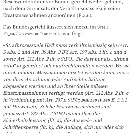
Beschwerdeführer vor Bundesgericht weiter geltend,
nach dem Grundsatz der Verhältnismässigkeit seien
Ersatzmassnahmen anzuordnen (E.3.6).
Das Bundesgericht äussert sich hierzu im
Urteil
wie folgt:
7B_40/2026 vom 30. Januar 2026
«
S
trafprozessuale Haft muss verhältnismässig sein (Art.
5 Abs. 2 und Art. 36 Abs. 3 BV, Art. 197 Abs. 1 lit. c und d
sowie Art. 212 Abs. 2 lit. c StPO). Sie darf nur als „ultima
ratio“ angeordnet oder aufrechterhalten werden. Wo sie
durch mildere Massnahmen ersetzt werden kann, muss
von ihrer Anordnung oder Aufrechterhaltung
abgesehen werden und an ihrer Stelle müssen
Ersatzmassnahmen verfügt werden (Art. 212 Abs. 2 lit. c
in Verbindung mit Art. 237 f. StPO;
E. 3.3.1
BGE 150 IV 149
mit Hinweisen). Solche Ersatzmassnahmen sind
gemäss Art. 237 Abs. 2 StPO namentlich die
Sicherheitsleistung (lit. a), die Ausweis- und
Schriftensperre (lit. b), die Auflage, sich nur oder sich