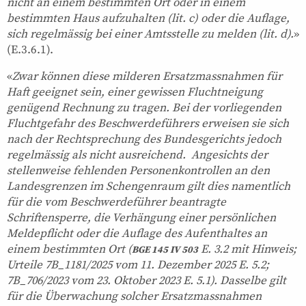
nicht an einem bestimmten Ort oder in einem
bestimmten Haus aufzuhalten (lit. c) oder die Auflage,
sich regelmässig bei einer Amtsstelle zu melden (lit. d).
»
(E.3.6.1).
«
Zwar können diese milderen Ersatzmassnahmen für
Haft geeignet sein, einer gewissen Fluchtneigung
genügend Rechnung zu tragen. Bei der vorliegenden
Fluchtgefahr des Beschwerdeführers erweisen sie sich
nach der Rechtsprechung des Bundesgerichts jedoch
regelmässig als nicht ausreichend. Angesichts der
stellenweise fehlenden Personenkontrollen an den
Landesgrenzen im Schengenraum gilt dies namentlich
für die vom Beschwerdeführer beantragte
Schriftensperre, die Verhängung einer persönlichen
Meldepflicht oder die Auflage des Aufenthaltes an
einem bestimmten Ort (
E. 3.2 mit Hinweis;
BGE 145 IV 503
Urteile 7B_1181/2025 vom 11. Dezember 2025 E. 5.2;
7B_706/2023 vom 23. Oktober 2023 E. 5.1). Dasselbe gilt
für die Überwachung solcher Ersatzmassnahmen