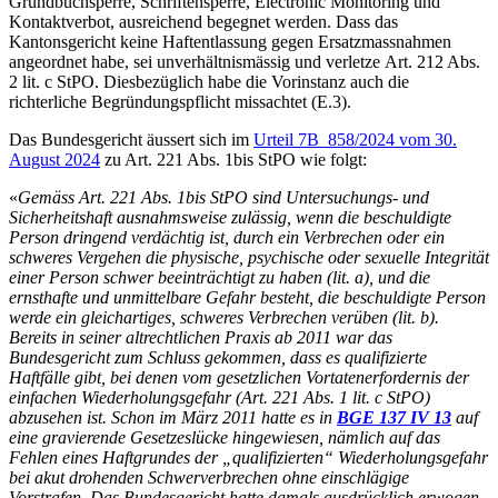
Grundbuchsperre, Schriftensperre, Electronic Monitoring und
Kontaktverbot, ausreichend begegnet werden. Dass das
Kantonsgericht keine Haftentlassung gegen Ersatzmassnahmen
angeordnet habe, sei unverhältnismässig und verletze Art. 212 Abs.
2 lit. c StPO. Diesbezüglich habe die Vorinstanz auch die
richterliche Begründungspflicht missachtet (E.3).
Das Bundesgericht äussert sich im
Urteil 7B_858/2024 vom 30.
August 2024
zu Art. 221 Abs. 1bis StPO wie folgt:
«
Gemäss Art. 221 Abs. 1bis StPO sind Untersuchungs- und
Sicherheitshaft ausnahmsweise zulässig, wenn die beschuldigte
Person dringend verdächtig ist, durch ein Verbrechen oder ein
schweres Vergehen die physische, psychische oder sexuelle Integrität
einer Person schwer beeinträchtigt zu haben (lit. a), und die
ernsthafte und unmittelbare Gefahr besteht, die beschuldigte Person
werde ein gleichartiges, schweres Verbrechen verüben (lit. b).
Bereits in seiner altrechtlichen Praxis ab 2011 war das
Bundesgericht zum Schluss gekommen, dass es qualifizierte
Haftfälle gibt, bei denen vom gesetzlichen Vortatenerfordernis der
einfachen Wiederholungsgefahr (Art. 221 Abs. 1 lit. c StPO)
abzusehen ist. Schon im März 2011 hatte es in
BGE 137 IV 13
auf
eine gravierende Gesetzeslücke hingewiesen, nämlich auf das
Fehlen eines Haftgrundes der „qualifizierten“ Wiederholungsgefahr
bei akut drohenden Schwerverbrechen ohne einschlägige
Vorstrafen. Das Bundesgericht hatte damals ausdrücklich erwogen,