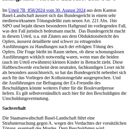
Im
Urteil 7B_858/2024 vom 30. August 2024
aus dem Kanton
Basel-Landschaft äussert sich das Bundesgericht in einem sehr
medienwirksamen Tötungsdelikt zum neuen Art. 221 Abs. 1bis
StPO und bejaht diesen besonderen Haftgrund im vorliegenden Fall,
was den Fall juristisch bedeutsam macht. Das Bundesgericht macht
in diesem Urteil, u.a. mit Zitaten aus dem Obduktionsbericht des
Opfers, äusserst detaillierte und schwer zu ertragenden
Ausführungen zu Handlungen nach der erfolgten Tötung des
Opfers. Die Frage bleibt im Raum stehen, ob diese schonungslosen
Ausführungen wirklich notwendig waren, wenn man die beiden
(auch im Urteil erwähnten) kleinen Kinder in Betracht zieht. Diese
Haftbeschwerde erscheint dem neutralen, fachkundigen Leser nicht
als besonders aussichtsreich, so hat das Bundesgericht nebenbei sich
auch für das Vorliegen der Kollusionsgefahr ausgesprochen. Und
die Ausführungen zur Befragung der Ex-Freundin des
Beschuldigten könnte weiteres Futter für die Boulevardpresse
liefern. Es gilt selbstverständlich auch hier für den Beschuldigten die
Unschuldungsvermutung.
Sachverhalt
Die Staatsanwaltschaft Basel-Landschaft führt eine
Strafuntersuchung gegen A. wegen des Verdachtes der vorsätzlichen
Tötung, eventuell des Mordes. Dem Beschuldigten wird