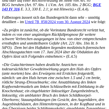
sind oder auf einer Rechtsverletzung im Sinne von Art. 95
BGG beruhen (Art. 97 Abs. 1 i.V.m. Art. 105 Abs. 2 BGG;
BGE
143 IV 316
E. 3.3, 330 E. 2.1; je mit Hinweis).
» (E.4.4).
Fallbezogen äussert sich das Bundesgericht dann sehr – unnötig
detailliert – im
Urteil 7B_858/2024 vom 30. August 2024
wie folgt:
«
Zu prüfen ist zunächst, ob die Vorinstanz Bundesrecht verletzt hat,
indem es von einer ungünstigen Rückfallprognose für weitere
schwere Verbrechen ausgegangen ist bzw. von einer entsprechenden
ernsthaften und unmittelbaren Gefahr (Art. 221 Abs. 1bis lit. b
StPO).
Dem bei den Haftakten liegenden medizinisch-forensischen
Abschlussgutachten vom 17. Juni 2024 über die Obduktion des
Opfers lässt sich Folgendes entnehmen:
» (E.4.5)
«
Die Gutachterinnen haben deutliche Anzeichen von
todesursächlicher Gewalteinwirkung gegen den Hals des Opfers
(ante mortem) bzw. des Erwürgens mit Ersticken festgestellt,
nämlich: um den Hals herum eine zwischen 1.5 und 2 cm breite,
rötliche Strang-/Drosselmarke; eine Ansatzblutung des linken
Kopfwendermuskels am linken Schlüsselbein mit Einblutung in die
Knochenhaut; ein eingebluteter linksseitiger Zungenbeinbruch,
linksseitig; ein umbluteter Bruch des linken Schildknorpel-
Oberhorns; Stauungsblutungen (im Gesicht, den Augenlidern, den
Augenbindehäuten, den Hinterohrregionen, in der Kopfhaut und in
den Überzügen beider Schläfenmuskeln); eingeblutete Zungenbisse;