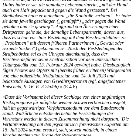
Dabei habe er sie, die damalige Lebenspartnerin, „mit der Hand
auch am Hals gepackt und gegen die Wand gestossen“. Bei
Streitigkeiten habe er manchmal „die Kontrolle verloren“. Er habe
sie dann jeweils geschlagen („gemüpft“) „oder gegen die Wand
gehalten und sie gewürgt“. Aufgrund von Äusserungen einer
Drittperson gehe sie, die damalige Lebenspartnerin, davon aus,
dass es schon vor ihrer Beziehung mit dem Beschwerdeführer zu
„Problemen“ mit dessen früheren Partnerinnen („Gewalt oder
sexuelle Sachen“) gekommen sei.
Nach den Feststellungen der
Strafbehörden sei es im Übrigen aktenkundig, dass der
Beschwerdeführer seine Ehefrau schon vor dem untersuchten
Tötungsdelikt vom 13. Februar 2024 gewürgt habe. Diesbezüglich
lägen Photos des Opfers mit (bereits früher erlittenen) Würgemalen
vor, eine polizeiliche Notfallanzeige vom 14. Juli 2023 und
belastende Aussagen von Gewährspersonen (vgl. angefochtener
Entscheid, S. 16, E. 3.2/a/bb).
» (E.4.6).
«
Dass die Vorinstanz bei dieser Sachlage von einer ungünstigen
Risikoprognose für mögliche weitere Schwerverbrechen ausgeht,
hält im gegenwärtigen Verfahrensstadium vor dem Bundesrecht
stand. Willkürliche entscheiderhebliche Feststellungen der
Vorinstanz werden in diesem Zusammenhang nicht dargetan. Die
Verfahrensleitung hat den psychiatrisch-forensischen Experten am
15. Juli 2024 darum ersucht, sich, soweit möglich, in einem
Vorabgutachten zur Frage der Risikoprognose