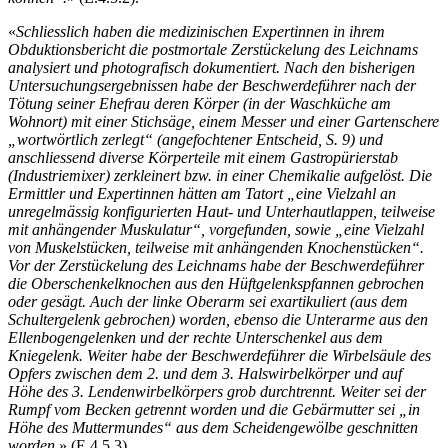
«
Schliesslich haben die medizinischen Expertinnen in ihrem
Obduktionsbericht die postmortale Zerstückelung des Leichnams
analysiert und photografisch dokumentiert. Nach den bisherigen
Untersuchungsergebnissen habe der Beschwerdeführer nach der
Tötung seiner Ehefrau deren Körper (in der Waschküche am
Wohnort) mit einer Stichsäge, einem Messer und einer Gartenschere
„wortwörtlich zerlegt“ (angefochtener Entscheid, S. 9) und
anschliessend diverse Körperteile mit einem Gastropürierstab
(Industriemixer) zerkleinert bzw. in einer Chemikalie aufgelöst. Die
Ermittler und Expertinnen hätten am Tatort „eine Vielzahl an
unregelmässig konfigurierten Haut- und Unterhautlappen, teilweise
mit anhängender Muskulatur“, vorgefunden, sowie „eine Vielzahl
von Muskelstücken, teilweise mit anhängenden Knochenstücken“.
Vor der Zerstückelung des Leichnams habe der Beschwerdeführer
die Oberschenkelknochen aus den Hüftgelenkspfannen gebrochen
oder gesägt. Auch der linke Oberarm sei exartikuliert (aus dem
Schultergelenk gebrochen) worden, ebenso die Unterarme aus den
Ellenbogengelenken und der rechte Unterschenkel aus dem
Kniegelenk. Weiter habe der Beschwerdeführer die Wirbelsäule des
Opfers zwischen dem 2. und dem 3. Halswirbelkörper und auf
Höhe des 3. Lendenwirbelkörpers grob durchtrennt. Weiter sei der
Rumpf vom Becken getrennt worden und die Gebärmutter sei „in
Höhe des Muttermundes“ aus dem Scheidengewölbe geschnitten
worden.
» (E.4.5.3).