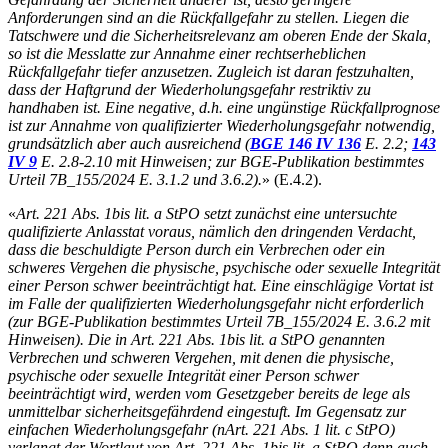
Anforderungen sind an die Rückfallgefahr zu stellen. Liegen die
Tatschwere und die Sicherheitsrelevanz am oberen Ende der Skala,
so ist die Messlatte zur Annahme einer rechtserheblichen
Rückfallgefahr tiefer anzusetzen. Zugleich ist daran festzuhalten,
dass der Haftgrund der Wiederholungsgefahr restriktiv zu
handhaben ist. Eine negative, d.h. eine ungünstige Rückfallprognose
ist zur Annahme von qualifizierter Wiederholungsgefahr notwendig,
grundsätzlich aber auch ausreichend (
BGE 146 IV 136
E. 2.2;
143
IV 9
E. 2.8-2.10 mit Hinweisen; zur BGE-Publikation bestimmtes
Urteil 7B_155/2024 E. 3.1.2 und 3.6.2).
» (E.4.2).
«
Art. 221 Abs. 1bis lit. a StPO setzt zunächst eine untersuchte
qualifizierte Anlasstat voraus, nämlich den dringenden Verdacht,
dass die beschuldigte Person durch ein Verbrechen oder ein
schweres Vergehen die physische, psychische oder sexuelle Integrität
einer Person schwer beeinträchtigt hat. Eine einschlägige Vortat ist
im Falle der qualifizierten Wiederholungsgefahr nicht erforderlich
(zur BGE-Publikation bestimmtes Urteil 7B_155/2024 E. 3.6.2 mit
Hinweisen). Die in Art. 221 Abs. 1bis lit. a StPO genannten
Verbrechen und schweren Vergehen, mit denen die physische,
psychische oder sexuelle Integrität einer Person schwer
beeinträchtigt wird, werden vom Gesetzgeber bereits de lege als
unmittelbar sicherheitsgefährdend eingestuft. Im Gegensatz zur
einfachen Wiederholungsgefahr (nArt. 221 Abs. 1 lit. c StPO)
verlangt der Wortlaut von Art. 221 Abs. 1bis lit. a StPO denn auch