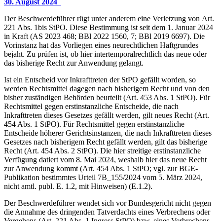
30. August 2024
Der Beschwerdeführer rügt unter anderem eine Verletzung von Art.
221 Abs. 1bis StPO. Diese Bestimmung ist seit dem 1. Januar 2024
in Kraft (AS 2023 468; BBl 2022 1560, 7; BBl 2019 6697). Die
Vorinstanz hat das Vorliegen eines neurechtlichen Haftgrundes
bejaht. Zu prüfen ist, ob hier intertemporalrechtlich das neue oder
das bisherige Recht zur Anwendung gelangt.
Ist ein Entscheid vor Inkrafttreten der StPO gefällt worden, so
werden Rechtsmittel dagegen nach bisherigem Recht und von den
bisher zuständigen Behörden beurteilt (Art. 453 Abs. 1 StPO). Für
Rechtsmittel gegen erstinstanzliche Entscheide, die nach
Inkrafttreten dieses Gesetzes gefällt werden, gilt neues Recht (Art.
454 Abs. 1 StPO). Für Rechtsmittel gegen erstinstanzliche
Entscheide höherer Gerichtsinstanzen, die nach Inkrafttreten dieses
Gesetzes nach bisherigem Recht gefällt werden, gilt das bisherige
Recht (Art. 454 Abs. 2 StPO). Die hier streitige erstinstanzliche
Verfügung datiert vom 8. Mai 2024, weshalb hier das neue Recht
zur Anwendung kommt (Art. 454 Abs. 1 StPO; vgl. zur BGE-
Publikation bestimmtes Urteil 7B_155/2024 vom 5. März 2024,
nicht amtl. publ. E. 1.2, mit Hinweisen) (E.1.2).
Der Beschwerdeführer wendet sich vor Bundesgericht nicht gegen
die Annahme des dringenden Tatverdachts eines Verbrechens oder
Vergehens (Art. 221 Abs. 1 Ingress StPO) bzw. eines Verbrechens