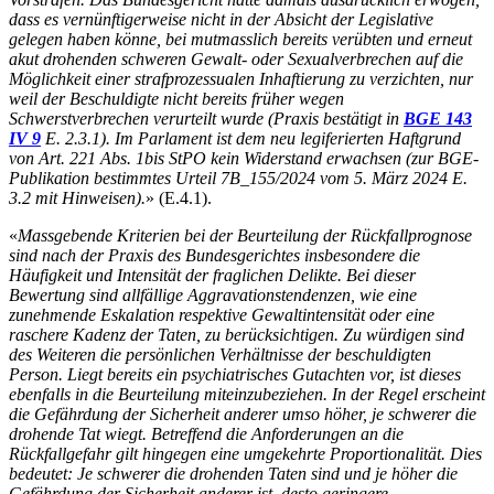
dass es vernünftigerweise nicht in der Absicht der Legislative
gelegen haben könne, bei mutmasslich bereits verübten und erneut
akut drohenden schweren Gewalt- oder Sexualverbrechen auf die
Möglichkeit einer strafprozessualen Inhaftierung zu verzichten, nur
weil der Beschuldigte nicht bereits früher wegen
Schwerstverbrechen verurteilt wurde (Praxis bestätigt in
BGE 143
IV 9
E. 2.3.1). Im Parlament ist dem neu legiferierten Haftgrund
von Art. 221 Abs. 1bis StPO kein Widerstand erwachsen (zur BGE-
Publikation bestimmtes Urteil 7B_155/2024 vom 5. März 2024 E.
3.2 mit Hinweisen).
» (E.4.1).
«
Massgebende Kriterien bei der Beurteilung der Rückfallprognose
sind nach der Praxis des Bundesgerichtes insbesondere die
Häufigkeit und Intensität der fraglichen Delikte. Bei dieser
Bewertung sind allfällige Aggravationstendenzen, wie eine
zunehmende Eskalation respektive Gewaltintensität oder eine
raschere Kadenz der Taten, zu berücksichtigen. Zu würdigen sind
des Weiteren die persönlichen Verhältnisse der beschuldigten
Person. Liegt bereits ein psychiatrisches Gutachten vor, ist dieses
ebenfalls in die Beurteilung miteinzubeziehen. In der Regel erscheint
die Gefährdung der Sicherheit anderer umso höher, je schwerer die
drohende Tat wiegt. Betreffend die Anforderungen an die
Rückfallgefahr gilt hingegen eine umgekehrte Proportionalität. Dies
bedeutet: Je schwerer die drohenden Taten sind und je höher die
Gefährdung der Sicherheit anderer ist, desto geringere