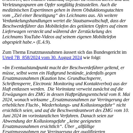
Verletzungsspuren am Opfer sorgfältig festzustellen. Auch die
medizinischen Expertinnen gehen in ihrem Obduktionsgutachten
vom „Ziel einer Beseitigung“ des Leichnams aus. Als weitere
Verdunkelungshandlungen wertet die Staatsanwaltschaft, dass der
Beschwerdeführer das Mobiltelefon des getöteten Opfers auf einem
Lieferwagen versteckt und während der Zerstückelung des
Leichnams YouTube-Videos auf seinem eigenen Mobiltelefon
abgespielt habe.
» (E.4.9).
Zum Thema Ersatzmassnahmen äussert sich das Bundesgericht im
Urteil 7B_858/2024 vom 30. August 2024
wie folgt:
«
Im Eventualstandpunkt macht der Beschwerdeführer geltend, er
müsse, selbst wenn ein Haftgrund bestünde, jedenfalls gegen
Ersatzmassnahmen (Kaution bzw. Grundbuchsperre,
Schriftensperre, Electronic Monitoring und Kontaktverbot) aus der
Haft entlassen werden. Die Vorinstanz verweist zunächst auf die
Erwägungen des ZMG in dessen Haftprüfungsentscheid vom 8. Mai
2024, wonach wirksame „Ersatzmassnahmen zur Verringerung der
erheblichen Flucht-, Wiederholungs- und Kollusionsgefahr“ nicht
ersichtlich seien, und auf die Beschwerdeantwort des ZMG vom 10.
Juni 2024 im vorinstanzlichen Verfahren. Danach seien zur
Abwendung der Kollusionsgefahr „keine geeigneten
Ersatzmassnahmen ersichtlich“. Über „allfällige
Ersatzmassnahmen zur Verringerung der qualifizierten