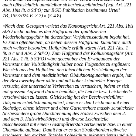
auch offensichtlich unmittelbar sicherheitsgefährdend (vgl. Art. 221
Abs. 1bis lit. a StPO; zur BGE-Publikation bestimmtes Urteil
7B_155/2024 E. 3.7).
» (E.4.8).
«
Nach dem Gesagten verletzt das Kantonsgericht Art. 221 Abs. 1bis
StPO nicht, indem es den Haftgrund der qualifizierten
Wiederholungsgefahr im derzeitigen Verfahrensstadium bejaht hat.
Es kann offenbleiben, ob neben diesem Haftgrund, kumulativ, auch
noch weitere besondere Haftgründe erfüllt wären (Art. 221 Abs. 1
lit. a-c und Abs. 2 StPO). Zum Haftgrund der Kollusionsgefahr (Art.
221 Abs. 1 lit. b StPO) wäre gegenüber den Erwägungen der
Vorinstanz der Vollständigkeit halber noch Folgendes zu ergänzen:
Wie sich aus den Haftakten, den tatsächlichen Feststellungen der
Vorinstanz und dem medizinischen Obduktionsgutachten ergibt, hat
der Beschwerdeführer aktiv und mit hoher krimineller Energie
versucht, das untersuchte Verbrechen zu vertuschen, indem er sich
mit grossem Aufwand darum bemühte, die Leiche bzw. Leichenteile
verschwinden zu lassen. Gleichzeitig hat der Beschwerdeführer
Tatspuren erheblich manipuliert, indem er den Leichnam mit einer
Stichsäge, einem Messer und einer Gartenschere massiv zerstückelte
(insbesondere grobe Durchtrennung des Halses zwischen dem 2.
und dem 3. Halswirbelkörper) und diverse Leichenteile
anschliessend mit einem Gastropürierstab zerkleinerte bzw. in einer
Chemikalie auflöste. Damit hat er es den Strafbehörden teilweise
erschwert, den exakten Tatablauf objektiv zu rekonstruieren und alle