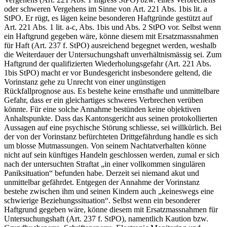
oder schweren Vergehens im Sinne von Art. 221 Abs. 1bis lit. a
StPO. Er rügt, es lägen keine besonderen Haftgründe gestützt auf
Art. 221 Abs. 1 lit. a-c, Abs. 1bis und Abs. 2 StPO vor. Selbst wenn
ein Haftgrund gegeben wäre, könne diesem mit Ersatzmassnahmen
für Haft (Art. 237 f. StPO) ausreichend begegnet werden, weshalb
die Weiterdauer der Untersuchungshaft unverhältnismässig sei. Zum
Haftgrund der qualifizierten Wiederholungsgefahr (Art. 221 Abs.
1bis StPO) macht er vor Bundesgericht insbesondere geltend, die
Vorinstanz gehe zu Unrecht von einer ungünstigen
Rückfallprognose aus. Es bestehe keine ernsthafte und unmittelbare
Gefahr, dass er ein gleichartiges schweres Verbrechen verüben
könnte. Für eine solche Annahme bestünden keine objektiven
Anhaltspunkte. Dass das Kantonsgericht aus seinen protokollierten
Aussagen auf eine psychische Störung schliesse, sei willkürlich. Bei
der von der Vorinstanz befürchteten Drittgefährdung handle es sich
um blosse Mutmassungen. Von seinem Nachtatverhalten könne
nicht auf sein künftiges Handeln geschlossen werden, zumal er sich
nach der untersuchten Straftat „in einer vollkommen singulären
Paniksituation“ befunden habe. Derzeit sei niemand akut und
unmittelbar gefährdet. Entgegen der Annahme der Vorinstanz
bestehe zwischen ihm und seinen Kindern auch „keineswegs eine
schwierige Beziehungssituation“. Selbst wenn ein besonderer
Haftgrund gegeben wäre, könne diesem mit Ersatzmassnahmen für
Untersuchungshaft (Art. 237 f. StPO), namentlich Kaution bzw.