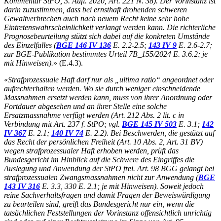
Kommentar StPO, 3. Aufl. 2020, Art. 221 N. 38). Der Vorinstanz ist
darin zuzustimmen, dass bei ernsthaft drohenden schweren
Gewaltverbrechen auch nach neuem Recht keine sehr hohe
Eintretenswahrscheinlichkeit verlangt werden kann. Die richterliche
Prognosebeurteilung stützt sich dabei auf die konkreten Umstände
des Einzelfalles (
BGE 146 IV 136
E. 2.2-2.5;
143 IV 9
E. 2.6-2.7;
zur BGE-Publikation bestimmtes Urteil 7B_155/2024 E. 3.6.2; je
mit Hinweisen).
» (E.4.3).
«
Strafprozessuale Haft darf nur als „ultima ratio“ angeordnet oder
aufrechterhalten werden. Wo sie durch weniger einschneidende
Massnahmen ersetzt werden kann, muss von ihrer Anordnung oder
Fortdauer abgesehen und an ihrer Stelle eine solche
Ersatzmassnahme verfügt werden (Art. 212 Abs. 2 lit. c in
Verbindung mit Art. 237 f. StPO; vgl.
BGE 145 IV 503
E. 3.1;
142
IV 367
E. 2.1;
140 IV 74
E. 2.2). Bei Beschwerden, die gestützt auf
das Recht der persönlichen Freiheit (Art. 10 Abs. 2, Art. 31 BV)
wegen strafprozessualer Haft erhoben werden, prüft das
Bundesgericht im Hinblick auf die Schwere des Eingriffes die
Auslegung und Anwendung der StPO frei. Art. 98 BGG gelangt bei
strafprozessualen Zwangsmassnahmen nicht zur Anwendung (
BGE
143 IV 316
E. 3.3, 330 E. 2.1; je mit Hinweisen). Soweit jedoch
reine Sachverhaltsfragen und damit Fragen der Beweiswürdigung
zu beurteilen sind, greift das Bundesgericht nur ein, wenn die
tatsächlichen Feststellungen der Vorinstanz offensichtlich unrichtig