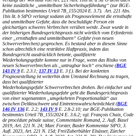
keine zusätzliche „unmittelbare Sicherheitsgefährdung“ (zur BGE-
Publikation bestimmtes Urteil 7B_155/2024 E. 3.7). Art. 221 Abs.
1bis lit. b StPO verlangt sodann als Prognoseelement die ernsthafte
und unmittelbare Gefahr, dass die beschuldigte Person ein
gleichartiges schweres Verbrechen verüben werde. Zwar wurde in
der bisherigen Bundesgerichtspraxis nicht wörtlich vom Erfordernis
einer „ernsthaften und unmittelbaren“ Gefahr (von neuen
Schwerverbrechen) gesprochen. Es bestand aber in diesem Sinne
schon altrechtlich eine restriktive Haftpraxis, indem das
Bundesgericht ausdrücklich betonte, qualifizierte
Wiederholungsgefahr komme nur in Frage, wenn das Risiko von
neuen Schwerverbrechen als „untragbar hoch“ erschiene (
BGE
143 IV 9
E. 2.3.1;
137 IV 13
E. 3 f.). Bei der konkreten
Prognosestellung ist weiterhin dem Umstand Rechnung zu tragen,
dass bei qualifizierter
Wiederholungsgefahr Schwerverbrechen drohen. Bei einfacher und
qualifizierter Wiederholungsgefahr geht die Bundesgerichtspraxis
von einer sogenannten „umgekehrten Proportionalität“ aus
zwischen Deliktsschwere und Eintretenswahrscheinlichkeit (
BGE
146 IV 136
E. 2.2;
143 IV 9
E. 2.8-2.10; zur BGE-Publikation
bestimmtes Urteil 7B_155/2024 E. 3.6.2; vgl. François Chaix, Code
de procédure pénale suisse, Commentaire Romand, 2. Aufl. Basel
2019, Art. 221 N. 24; Marc Forster, Basler Kommentar StPO, 3.
Aufl. 2023, Art. 221 N. 15d; Frei/Zuberbühler Elsässer, Zürcher