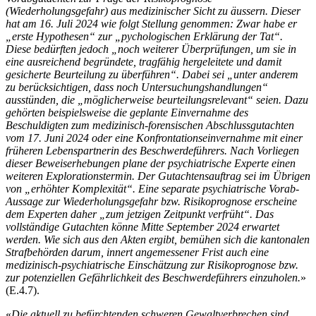
(Wiederholungsgefahr) aus medizinischer Sicht zu äussern. Dieser
hat am 16. Juli 2024 wie folgt Stellung genommen: Zwar habe er
„erste Hypothesen“ zur „pychologischen Erklärung der Tat“.
Diese bedürften jedoch „noch weiterer Überprüfungen, um sie in
eine ausreichend begründete, tragfähig hergeleitete und damit
gesicherte Beurteilung zu überführen“. Dabei sei „unter anderem
zu berücksichtigen, dass noch Untersuchungshandlungen“
ausstünden, die „möglicherweise beurteilungsrelevant“ seien. Dazu
gehörten beispielsweise die geplante Einvernahme des
Beschuldigten zum medizinisch-forensischen Abschlussgutachten
vom 17. Juni 2024 oder eine Konfrontationseinvernahme mit einer
früheren Lebenspartnerin des Beschwerdeführers. Nach Vorliegen
dieser Beweiserhebungen plane der psychiatrische Experte einen
weiteren Explorationstermin. Der Gutachtensauftrag sei im Übrigen
von „erhöhter Komplexität“. Eine separate psychiatrische Vorab-
Aussage zur Wiederholungsgefahr bzw. Risikoprognose erscheine
dem Experten daher „zum jetzigen Zeitpunkt verfrüht“. Das
vollständige Gutachten könne Mitte September 2024 erwartet
werden. Wie sich aus den Akten ergibt, bemühen sich die kantonalen
Strafbehörden darum, innert angemessener Frist auch eine
medizinisch-psychiatrische Einschätzung zur Risikoprognose bzw.
zur potenziellen Gefährlichkeit des Beschwerdeführers einzuholen.
»
(E.4.7).
«
Die aktuell zu befürchtenden schweren Gewaltverbrechen sind