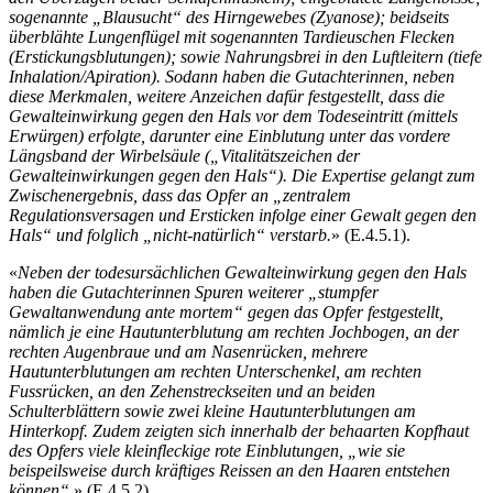
sogenannte „Blausucht“ des Hirngewebes (Zyanose); beidseits
überblähte Lungenflügel mit sogenannten Tardieuschen Flecken
(Erstickungsblutungen); sowie Nahrungsbrei in den Luftleitern (tiefe
Inhalation/Apiration). Sodann haben die Gutachterinnen, neben
diese Merkmalen, weitere Anzeichen dafür festgestellt, dass die
Gewalteinwirkung gegen den Hals vor dem Todeseintritt (mittels
Erwürgen) erfolgte, darunter eine Einblutung unter das vordere
Längsband der Wirbelsäule („Vitalitätszeichen der
Gewalteinwirkungen gegen den Hals“). Die Expertise gelangt zum
Zwischenergebnis, dass das Opfer an „zentralem
Regulationsversagen und Ersticken infolge einer Gewalt gegen den
Hals“ und folglich „nicht-natürlich“ verstarb.
» (E.4.5.1).
«
Neben der todesursächlichen Gewalteinwirkung gegen den Hals
haben die Gutachterinnen Spuren weiterer „stumpfer
Gewaltanwendung ante mortem“ gegen das Opfer festgestellt,
nämlich je eine Hautunterblutung am rechten Jochbogen, an der
rechten Augenbraue und am Nasenrücken, mehrere
Hautunterblutungen am rechten Unterschenkel, am rechten
Fussrücken, an den Zehenstreckseiten und an beiden
Schulterblättern sowie zwei kleine Hautunterblutungen am
Hinterkopf. Zudem zeigten sich innerhalb der behaarten Kopfhaut
des Opfers viele kleinfleckige rote Einblutungen, „wie sie
beispeilsweise durch kräftiges Reissen an den Haaren entstehen
können“.
» (E.4.5.2).