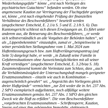
Wiederholungsgefahr“ könne „erst nach Vorliegen des
psychiatrischen Gutachtens“ befunden werden. Ob eine
angemessene Kaution zur Verringerung der Fluchtgefahr geeignet
sei, könne „erst nach eingehender Prüfung der finanziellen
Verhältnisse des Beschwerdeführers“ beurteilt werden
(angefochtener Entscheid, E. 2.1/a S. 5 und E. 2.1/b S. 6). Das
Kantonsgericht schliesst sich diesen Erwägungen an. Es führt unter
anderem aus, die Beteuerung des Beschwerdeführers, „er werde
sich selbstverständlich an alle Vorgaben der Behörden halten“, sei
als „Lippenbekenntnis“ einzustufen, zumal er „beispielsweise in
seiner persönlichen Stellungnahme vom 1. Mai 2024 zum
Haftentlassungsgesuch bzw. zum Haftverlängerungsantrag (auf
Seite 5) dargelegt habe, er werde „in Zukunft seine Familie in
Gefahrensituationen ohne Ausweichmöglichkeiten mit all seiner
Kraft verteidigen“ (angefochtener Entscheid, E. 3.2/b/aa S. 18).
Zusammenfassend kommt die Vorinstanz zum Schluss, dass „auch
die Verhältnismässigkeit der Untersuchungshaft mangels geeigneter
Ersatzmassnahmen – einzeln wie auch in Kombination –
augenscheinlich gewahrt“ sei. „Angesichts des Vorliegens gleich
dreier Haftgründe“ vermöchten „zur Zeit weder die in Art. 237 Abs.
2 StPO exemplarisch aufgelisteten, noch allfällige weitere
Ersatzmassnahmen gemäss Art. 237 Abs. 1 StPO den gleichen
Zweck wie die Haft zu erfüllen“. Die vom Beschwerdeführer
„vorgebrachten Ersatzmassnahmen – Schriftensperre, Kaution,
Sperre auf einer ihm gehörenden Immobilie, elektronisch