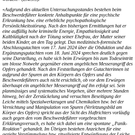
«
Aufgrund des aktuellen Untersuchungsstandes bestehen beim
Beschwerdeführer konkrete Anhaltspunkte für eine psychische
Erkrankung bzw. eine erhebliche psychopathologische
Persönlichkeitsstörung. Nach den bisherigen Ermittlungen hat er
eine auffällig hohe kriminelle Energie, Empathielosigkeit und
Kaltblütigkeit nach der Tötung seiner Ehefrau, der Mutter seiner
beiden Kinder, an den Tag gelegt. Das medizinisch-forensische
Abschlussgutachten vom 17. Juni 2024 über die Obduktion und das
Ergänzungsgutachten vom 18. Juni 2024 sprechen deutlich gegen
seine Darstellung, es habe sich beim Erwürgen bis zum Todeseintritt
um blosse Notwehr gegenüber einem angeblichen Messerangriff des
Opfers gehandelt. Nach den Feststellungen der Gutachterinnen ist
aufgrund der Spuren an den Körpern des Opfers und des
Beschwerdeführers auch nicht ersichtlich, ob vor dem Erwürgen
überhaupt ein angeblicher Messerangriff auf ihn erfolgt sei. Sein
planmässiges und systematisches Vorgehen, über mehrere Stunden
hinweg, bei der Zerstückelung und versuchten Beseitigung der
Leiche mittels Spezialwerkzeugen und Chemikalien bzw. bei der
Vernichtung und Manipulation von Spuren (Verletzungsbild am
Körper des Opfers) spricht aus der Sicht des Haftrichters vorläufig
auch gegen den vom Beschwerdeführer vorgebrachten
Erklärungsversuch, es habe sich dabei um eine spontane „Panik-
Reaktion“ gehandelt. Im Übrigen bestehen Anzeichen für eine
gezielte Verstümmelung bzw. ritualisierte Entwürdigung der Leiche,