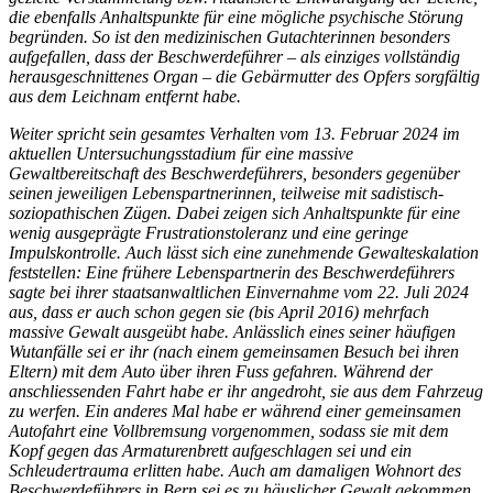
die ebenfalls Anhaltspunkte für eine mögliche psychische Störung
begründen. So ist den medizinischen Gutachterinnen besonders
aufgefallen, dass der Beschwerdeführer – als einziges vollständig
herausgeschnittenes Organ – die Gebärmutter des Opfers sorgfältig
aus dem Leichnam entfernt habe.
Weiter spricht sein gesamtes Verhalten vom 13. Februar 2024 im
aktuellen Untersuchungsstadium für eine massive
Gewaltbereitschaft des Beschwerdeführers, besonders gegenüber
seinen jeweiligen Lebenspartnerinnen, teilweise mit sadistisch-
soziopathischen Zügen. Dabei zeigen sich Anhaltspunkte für eine
wenig ausgeprägte Frustrationstoleranz und eine geringe
Impulskontrolle. Auch lässt sich eine zunehmende Gewalteskalation
feststellen: Eine frühere Lebenspartnerin des Beschwerdeführers
sagte bei ihrer staatsanwaltlichen Einvernahme vom 22. Juli 2024
aus, dass er auch schon gegen sie (bis April 2016) mehrfach
massive Gewalt ausgeübt habe. Anlässlich eines seiner häufigen
Wutanfälle sei er ihr (nach einem gemeinsamen Besuch bei ihren
Eltern) mit dem Auto über ihren Fuss gefahren. Während der
anschliessenden Fahrt habe er ihr angedroht, sie aus dem Fahrzeug
zu werfen. Ein anderes Mal habe er während einer gemeinsamen
Autofahrt eine Vollbremsung vorgenommen, sodass sie mit dem
Kopf gegen das Armaturenbrett aufgeschlagen sei und ein
Schleudertrauma erlitten habe. Auch am damaligen Wohnort des
Beschwerdeführers in Bern sei es zu häuslicher Gewalt gekommen.