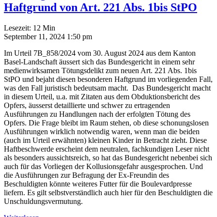
Haftgrund von Art. 221 Abs. 1bis StPO
Lesezeit:
12
Min
September 11, 2024 1:50 pm
Im Urteil 7B_858/2024 vom 30. August 2024 aus dem Kanton
Basel-Landschaft äussert sich das Bundesgericht in einem sehr
medienwirksamen Tötungsdelikt zum neuen Art. 221 Abs. 1bis
StPO und bejaht diesen besonderen Haftgrund im vorliegenden Fall,
was den Fall juristisch bedeutsam macht. Das Bundesgericht macht
in diesem Urteil, u.a. mit Zitaten aus dem Obduktionsbericht des
Opfers, äusserst detaillierte und schwer zu ertragenden
Ausführungen zu Handlungen nach der erfolgten Tötung des
Opfers. Die Frage bleibt im Raum stehen, ob diese schonungslosen
Ausführungen wirklich notwendig waren, wenn man die beiden
(auch im Urteil erwähnten) kleinen Kinder in Betracht zieht. Diese
Haftbeschwerde erscheint dem neutralen, fachkundigen Leser nicht
als besonders aussichtsreich, so hat das Bundesgericht nebenbei sich
auch für das Vorliegen der Kollusionsgefahr ausgesprochen. Und
die Ausführungen zur Befragung der Ex-Freundin des
Beschuldigten könnte weiteres Futter für die Boulevardpresse
liefern. Es gilt selbstverständlich auch hier für den Beschuldigten die
Unschuldungsvermutung.