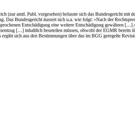
zur amtl. Publ. vorgesehen) befasste sich das Bundesgericht mit der 
s Bundesgericht äussert sich u.a. wie folgt: «Nach der Rechtsprechu
prochenen Entschädigung eine weitere Entschädigung gewähren […].» 
eitsentzug […] inhaltlich beurteilen müssen, obwohl der EGMR bereits
ies ergibt sich aus den Bestimmungen über das im BGG geregelte Rev