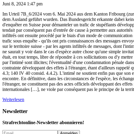
Juni 8, 2024 1:47 pm
Im Urteil 7B_6/2024 vom 6. Mai 2024 aus dem Kanton Fribourg (zur am
dem Ausland geführt wurden. Das Bundesgericht erkannte dabei keine Ver
d'enquêter en Suisse pour démanteler un trafic de stupéfiants développé
tendait par conséquent pas d'entrée de cause à permettre aux autorités 
infiltrés ont ensuite procédé par le biais d'un mode de communication si
trafic sous enquête - qu'ils ont pris connaissances des messages envoyés
sur le territoire suisse - par les agents infiltrés de messages, dont l'i
ne saurait y voir dans le cas d'espèce autre chose qu'une simple invi
était, en tout temps, libre de répondre à ces sollicitations ou d'y mettre
par l'intimé sont illicites; l'éventualité d'une condamnation pénale da
contrainte développant des effets à l'étranger, étant d'ailleurs rappel
4.3; 140 IV 40 consid. 4.4.2). L'intimé ne soutient enfin pas que son e
encontre. En définitive, dans les circonstances de l'espèce, les échange
l'étranger, ne constituent pas des actes officiels développant des effet
internationales […], ne viole par conséquent pas le principe de la territ
Weiterlesen
Newsletter
Strafrechtonline-Newsletter abonnieren!