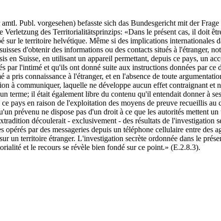
tl. Publ. vorgesehen) befasste sich das Bundesgericht mit der Frage 
letzung des Territorialitätsprinzips: «Dans le présent cas, il doit être 
 sur le territoire helvétique. Même si des implications internationales d
suisses d'obtenir des informations ou des contacts situés à l'étranger, n
s en Suisse, en utilisant un appareil permettant, depuis ce pays, un accè
 par l'intimé et qu'ils ont donné suite aux instructions données par ce d
ntimé a pris connaissance à l'étranger, et en l'absence de toute argumentat
tation à communiquer, laquelle ne développe aucun effet contraignant et
 un terme; il était également libre du contenu qu'il entendait donner à ses
ns ce pays en raison de l'exploitation des moyens de preuve recueillis au
é qu'un prévenu ne dispose pas d'un droit à ce que les autorités mettent u
xtradition découlerait - exclusivement - des résultats de l'investigation
s opérés par des messageries depuis un téléphone cellulaire entre des agent
s sur un territoire étranger. L'investigation secrète ordonnée dans le prés
orialité et le recours se révèle bien fondé sur ce point.» (E.2.8.3).