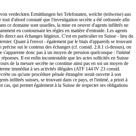
von verdeckten Ermittlungen bei Telefonaten, welche (teilweise) aus
tout d'abord constaté que l'investigation secrète a été ordonnée afin
ans ce domaine sont usuelles, la mise en oeuvre d'agents infiltrés ne
otamment en contournant les règles en matière d'entraide. Les agents
s direct aux échanges litigieux. C'est en particulier en Suisse - lieu du
ernier. Quant à l'envoi - également par le biais d'appareils se trouvant
ion précise sur le contenu des échanges (cf. consid. 2.8.1 ci-dessus), on
 ne s'apparente donc pas à un moyen de pression quelconque : l'intimé
 réponses. Il est enfin incontestable que les actes sollicités en Suisse
 cours de la mesure secrète ne constitue ainsi pas en soi un moyen de
n terme immédiat à ses activités illégales (ATF 144 IV 23 consid.
 secrète ou qu'une procédure pénale étrangère serait ouverte à son
s infiltrés suisses, se trouvant dans ce pays, et l'intimé, a priori à
ent cas, qui permet également à la Suisse de respecter ses obligations