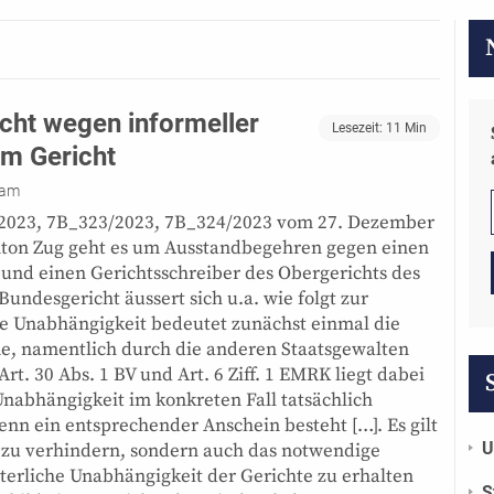
cht wegen informeller
Lesezeit:
11
Min
im Gericht
 am
/2023, 7B_323/2023, 7B_324/2023 vom 27. Dezember
ton Zug geht es um Ausstandbegehren gegen einen
 und einen Gerichtsschreiber des Obergerichts des
undesgericht äussert sich u.a. wie folgt zur
he Unabhängigkeit bedeutet zunächst einmal die
e, namentlich durch die anderen Staatsgewalten
rt. 30 Abs. 1 BV und Art. 6 Ziff. 1 EMRK liegt dabei
 Unabhängigkeit im konkreten Fall tatsächlich
wenn ein entsprechender Anschein besteht […]. Es gilt
U
te zu verhindern, sondern auch das notwendige
terliche Unabhängigkeit der Gerichte zu erhalten
S