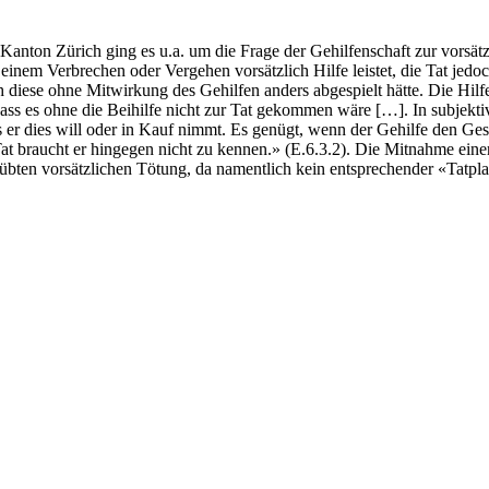
ton Zürich ging es u.a. um die Frage der Gehilfenschaft zur vorsätzl
 einem Verbrechen oder Vergehen vorsätzlich Hilfe leistet, die Tat jedo
 sich diese ohne Mitwirkung des Gehilfen anders abgespielt hätte. Die Hil
 dass es ohne die Beihilfe nicht zur Tat gekommen wäre […]. In subjekt
dass er dies will oder in Kauf nimmt. Es genügt, wenn der Gehilfe den 
Tat braucht er hingegen nicht zu kennen.» (E.6.3.2). Die Mitnahme ein
übten vorsätzlichen Tötung, da namentlich kein entsprechender «Tatpla