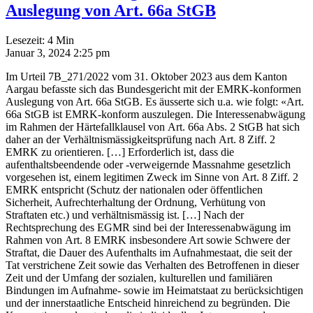
Auslegung von Art. 66a StGB
Lesezeit:
4
Min
Januar 3, 2024 2:25 pm
Im Urteil 7B_271/2022 vom 31. Oktober 2023 aus dem Kanton
Aargau befasste sich das Bundesgericht mit der EMRK-konformen
Auslegung von Art. 66a StGB. Es äusserte sich u.a. wie folgt: «Art.
66a StGB ist EMRK-konform auszulegen. Die Interessenabwägung
im Rahmen der Härtefallklausel von Art. 66a Abs. 2 StGB hat sich
daher an der Verhältnismässigkeitsprüfung nach Art. 8 Ziff. 2
EMRK zu orientieren. […] Erforderlich ist, dass die
aufenthaltsbeendende oder -verweigernde Massnahme gesetzlich
vorgesehen ist, einem legitimen Zweck im Sinne von Art. 8 Ziff. 2
EMRK entspricht (Schutz der nationalen oder öffentlichen
Sicherheit, Aufrechterhaltung der Ordnung, Verhütung von
Straftaten etc.) und verhältnismässig ist. […] Nach der
Rechtsprechung des EGMR sind bei der Interessenabwägung im
Rahmen von Art. 8 EMRK insbesondere Art sowie Schwere der
Straftat, die Dauer des Aufenthalts im Aufnahmestaat, die seit der
Tat verstrichene Zeit sowie das Verhalten des Betroffenen in dieser
Zeit und der Umfang der sozialen, kulturellen und familiären
Bindungen im Aufnahme- sowie im Heimatstaat zu berücksichtigen
und der innerstaatliche Entscheid hinreichend zu begründen. Die