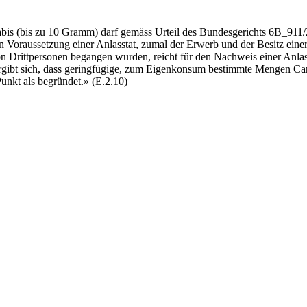
s (bis zu 10 Gramm) darf gemäss Urteil des Bundesgerichts 6B_911/202
hen Voraussetzung einer Anlasstat, zumal der Erwerb und der Besitz e
 Drittpersonen begangen wurden, reicht für den Nachweis einer Anlassta
rgibt sich, dass geringfügige, zum Eigenkonsum bestimmte Mengen Canna
nkt als begründet.» (E.2.10)