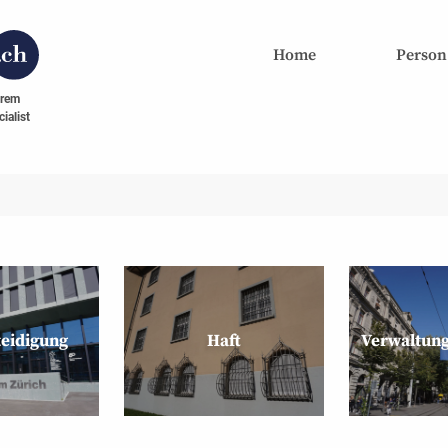
Home
Person
hrem
ialist
teidigung
Haft
Verwaltung