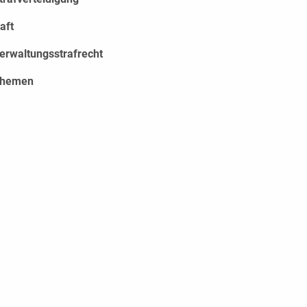
aft
erwaltungs­strafrecht
hemen