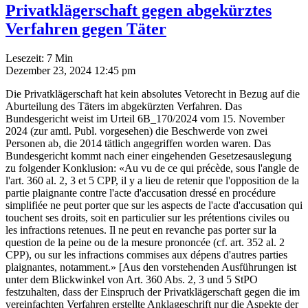
Privatklägerschaft gegen abgekürztes
Verfahren gegen Täter
Lesezeit:
7
Min
Dezember 23, 2024 12:45 pm
Die Privatklägerschaft hat kein absolutes Vetorecht in Bezug auf die
Aburteilung des Täters im abgekürzten Verfahren. Das
Bundesgericht weist im Urteil 6B_170/2024 vom 15. November
2024 (zur amtl. Publ. vorgesehen) die Beschwerde von zwei
Personen ab, die 2014 tätlich angegriffen worden waren. Das
Bundesgericht kommt nach einer eingehenden Gesetzesauslegung
zu folgender Konklusion: «Au vu de ce qui précède, sous l'angle de
l'art. 360 al. 2, 3 et 5 CPP, il y a lieu de retenir que l'opposition de la
partie plaignante contre l'acte d'accusation dressé en procédure
simplifiée ne peut porter que sur les aspects de l'acte d'accusation qui
touchent ses droits, soit en particulier sur les prétentions civiles ou
les infractions retenues. Il ne peut en revanche pas porter sur la
question de la peine ou de la mesure prononcée (cf. art. 352 al. 2
CPP), ou sur les infractions commises aux dépens d'autres parties
plaignantes, notamment.» [Aus den vorstehenden Ausführungen ist
unter dem Blickwinkel von Art. 360 Abs. 2, 3 und 5 StPO
festzuhalten, dass der Einspruch der Privatklägerschaft gegen die im
vereinfachten Verfahren erstellte Anklageschrift nur die Aspekte der