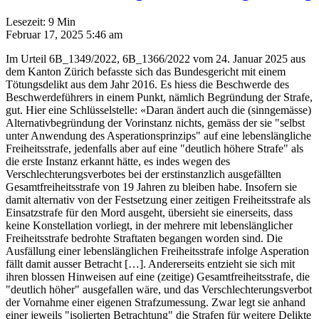
Lesezeit:
9
Min
Februar 17, 2025 5:46 am
Im Urteil 6B_1349/2022, 6B_1366/2022 vom 24. Januar 2025 aus
dem Kanton Zürich befasste sich das Bundesgericht mit einem
Tötungsdelikt aus dem Jahr 2016. Es hiess die Beschwerde des
Beschwerdeführers in einem Punkt, nämlich Begründung der Strafe,
gut. Hier eine Schlüsselstelle: «Daran ändert auch die (sinngemässe)
Alternativbegründung der Vorinstanz nichts, gemäss der sie "selbst
unter Anwendung des Asperationsprinzips" auf eine lebenslängliche
Freiheitsstrafe, jedenfalls aber auf eine "deutlich höhere Strafe" als
die erste Instanz erkannt hätte, es indes wegen des
Verschlechterungsverbotes bei der erstinstanzlich ausgefällten
Gesamtfreiheitsstrafe von 19 Jahren zu bleiben habe. Insofern sie
damit alternativ von der Festsetzung einer zeitigen Freiheitsstrafe als
Einsatzstrafe für den Mord ausgeht, übersieht sie einerseits, dass
keine Konstellation vorliegt, in der mehrere mit lebenslänglicher
Freiheitsstrafe bedrohte Straftaten begangen worden sind. Die
Ausfällung einer lebenslänglichen Freiheitsstrafe infolge Asperation
fällt damit ausser Betracht […]. Andererseits entzieht sie sich mit
ihren blossen Hinweisen auf eine (zeitige) Gesamtfreiheitsstrafe, die
"deutlich höher" ausgefallen wäre, und das Verschlechterungsverbot
der Vornahme einer eigenen Strafzumessung. Zwar legt sie anhand
einer jeweils "isolierten Betrachtung" die Strafen für weitere Delikte