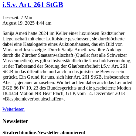
i.S.v. Art. 261 StGB
Lesezeit:
7
Min
August 19, 2025 4:44 am
Sanija Ameti hatte 2024 im Keller einer luxuriösen Stadtzürcher
Liegenschaft mit einer Luftpistole geschossen, sie durchlöcherte
dabei eine Katalogseite eines Auktionshauses, das ein Bild von
Maria und Jesus zeigte. Durch Sanija Ameti bzw. ihre Anklage
durch die Zürcher Staatsanwaltschaft (Quelle: fast alle Schweizer
Massenmedien), es gilt selbstverständlich die Unschuldsvermutung,
ist der Tatbestand der Störung der Glaubensfreiheit i.S.v. Art. 261
StGB in das öffentliche und auch in das juristische Bewusstsein
gerückt. Ein Grund für uns, sich hier Art. 261 StGB, insbesondere
Abs. 1, genauer anzusehen. Wir betrachten dabei auch das Leiturteil
BGE 86 IV 19, 23 des Bundesgerichts und die gescheiterte Motion
18.4344 Motion NR Beat Flach, GLP, vom 14. Dezember 2018
«Blasphemieverbot abschaffen».
Weiterlesen
Newsletter
Strafrechtonline-Newsletter abonnieren!