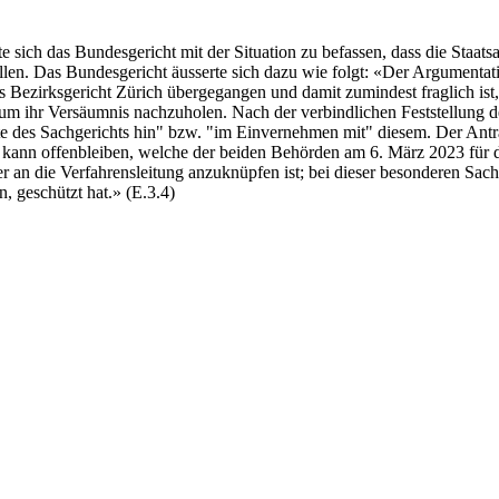
ich das Bundesgericht mit der Situation zu befassen, dass die Staatsa
tellen. Das Bundesgericht äusserte sich dazu wie folgt: «Der Argumenta
 Bezirksgericht Zürich übergegangen und damit zumindest fraglich ist
 ihr Versäumnis nachzuholen. Nach der verbindlichen Feststellung des 
itte des Sachgerichts hin" bzw. "im Einvernehmen mit" diesem. Der A
t kann offenbleiben, welche der beiden Behörden am 6. März 2023 für d
 an die Verfahrensleitung anzuknüpfen ist; bei dieser besonderen Sachla
 geschützt hat.» (E.3.4)