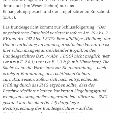
denn auch (im Wesentlichen) nur das
Entsiegelungsgesuch und den angefochtenen Entscheid.
(E.4.5).
Das Bundesgericht kommt zur Schlussfolgerung: «
Der
angefochtene Entscheid verletzt insofern Art. 29 Abs. 2
BV und Art. 107 Abs. 1 StPO. Eine allfällige „Heilung“ der
Gehörsverletzung im bundesgerichtlichen Verfahren ist
hier schon mangels ausreichender Kognition des
Bundesgerichtes (Art. 97 Abs. 1 BGG) nicht möglich (
BGE
E. 2.8.1;
E. 2.3.2; je mit Hinweisen). Die
142 II 218
137 I 195
Sache ist an die Vorinstanz zur Neubeurteilung – nach
erfolgter Einräumung des rechtlichen Gehörs –
zurückzuweisen. Sofern sich nach entsprechender
Prüfung durch das ZMG ergeben sollte, dass der
Beschwerdeführer keinen konkreten Siegelungsgrund
wenigstens sinngemäss angerufen hat, dürfte das ZMG –
gestützt auf die oben (E. 4.4) dargelegte
Rechtsprechung des Bundesgerichtes – auf das