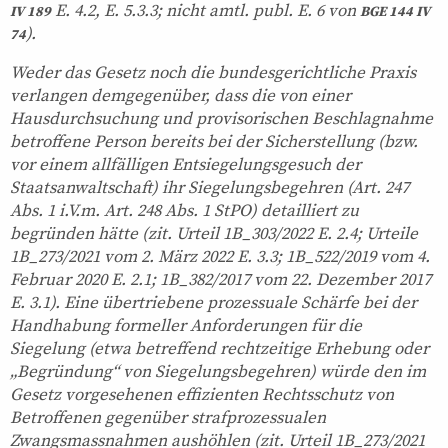
E. 4.2, E. 5.3.3; nicht amtl. publ. E. 6 von
IV 189
BGE 144 IV
).
74
Weder das Gesetz noch die bundesgerichtliche Praxis
verlangen demgegenüber, dass die von einer
Hausdurchsuchung und provisorischen Beschlagnahme
betroffene Person bereits bei der Sicherstellung (bzw.
vor einem allfälligen Entsiegelungsgesuch der
Staatsanwaltschaft) ihr Siegelungsbegehren (Art. 247
Abs. 1 i.V.m. Art. 248 Abs. 1 StPO) detailliert zu
begründen hätte (zit. Urteil 1B_303/2022 E. 2.4; Urteile
1B_273/2021 vom 2. März 2022 E. 3.3; 1B_522/2019 vom 4.
Februar 2020 E. 2.1; 1B_382/2017 vom 22. Dezember 2017
E. 3.1). Eine übertriebene prozessuale Schärfe bei der
Handhabung formeller Anforderungen für die
Siegelung (etwa betreffend rechtzeitige Erhebung oder
„Begründung“ von Siegelungsbegehren) würde den im
Gesetz vorgesehenen effizienten Rechtsschutz von
Betroffenen gegenüber strafprozessualen
Zwangsmassnahmen aushöhlen (zit. Urteil 1B_273/2021