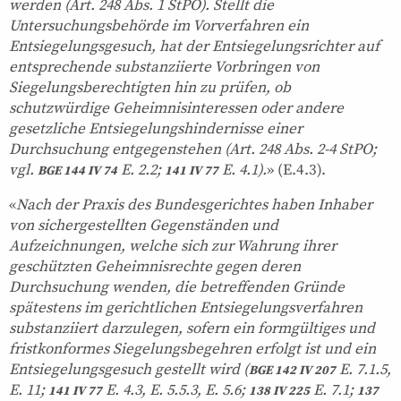
werden (Art. 248 Abs. 1 StPO). Stellt die
Untersuchungsbehörde im Vorverfahren ein
Entsiegelungsgesuch, hat der Entsiegelungsrichter auf
entsprechende substanziierte Vorbringen von
Siegelungsberechtigten hin zu prüfen, ob
schutzwürdige Geheimnisinteressen oder andere
gesetzliche Entsiegelungshindernisse einer
Durchsuchung entgegenstehen (Art. 248 Abs. 2-4 StPO;
vgl.
E. 2.2;
E. 4.1).
» (E.4.3).
BGE 144 IV 74
141 IV 77
«
Nach der Praxis des Bundesgerichtes haben Inhaber
von sichergestellten Gegenständen und
Aufzeichnungen, welche sich zur Wahrung ihrer
geschützten Geheimnisrechte gegen deren
Durchsuchung wenden, die betreffenden Gründe
spätestens im gerichtlichen Entsiegelungsverfahren
substanziiert darzulegen, sofern ein formgültiges und
fristkonformes Siegelungsbegehren erfolgt ist und ein
Entsiegelungsgesuch gestellt wird (
E. 7.1.5,
BGE 142 IV 207
E. 11;
E. 4.3, E. 5.5.3, E. 5.6;
E. 7.1;
141 IV 77
138 IV 225
137