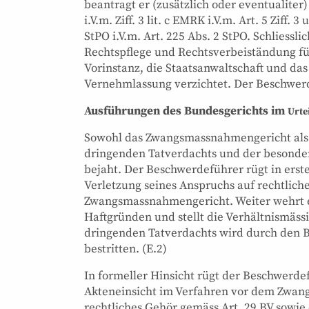
beantragt er (zusätzlich oder eventualiter) 
i.V.m. Ziff. 3 lit. c EMRK i.V.m. Art. 5 Ziff.
StPO i.V.m. Art. 225 Abs. 2 StPO. Schliess
Rechtspflege und Rechtsverbeiständung fü
Vorinstanz, die Staatsanwaltschaft und d
Vernehmlassung verzichtet. Der Beschwerd
Ausführungen des Bundesgerichts im
Urte
Sowohl das Zwangsmassnahmengericht als a
dringenden Tatverdachts und der besonder
bejaht. Der Beschwerdeführer rügt in erste
Verletzung seines Anspruchs auf rechtlic
Zwangsmassnahmengericht. Weiter wehrt 
Haftgründen und stellt die Verhältnismässi
dringenden Tatverdachts wird durch den 
bestritten. (E.2)
In formeller Hinsicht rügt der Beschwerd
Akteneinsicht im Verfahren vor dem Zwan
rechtliches Gehör gemäss Art. 29 BV sowie