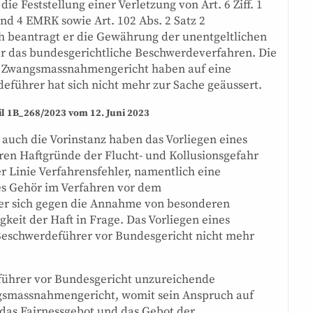
die Feststellung einer Verletzung von Art. 6 Ziff. 1
 3 und 4 EMRK sowie Art. 102 Abs. 2 Satz 2
lich beantragt er die Gewährung der unentgeltlichen
r das bundesgerichtliche Beschwerdeverfahren. Die
as Zwangsmassnahmengericht haben auf eine
eführer hat sich nicht mehr zur Sache geäussert.
il 1B_268/2023 vom 12. Juni 2023
uch die Vorinstanz haben das Vorliegen eines
en Haftgründe der Flucht- und Kollusionsgefahr
r Linie Verfahrensfehler, namentlich eine
hes Gehör im Verfahren vor dem
er sich gegen die Annahme von besonderen
gkeit der Haft in Frage. Das Vorliegen eines
Beschwerdeführer vor Bundesgericht nicht mehr
eführer vor Bundesgericht unzureichende
gsmassnahmengericht, womit sein Anspruch auf
 das Fairnessgebot und das Gebot der