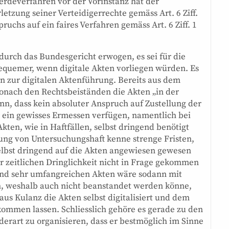
werdeverfahren vor der Vorinstanz hat der
tzung seiner Verteidigerrechte gemäss Art. 6 Ziff.
ruchs auf ein faires Verfahren gemäss Art. 6 Ziff. 1
urch das Bundesgericht erwogen, es sei für die
quemer, wenn digitale Akten vorliegen würden. Es
en zur digitalen Aktenführung. Bereits aus dem
 wonach den Rechtsbeiständen die Akten „in der
nn, dass kein absoluter Anspruch auf Zustellung der
ein gewisses Ermessen verfügen, namentlich bei
ten, wie in Haftfällen, selbst dringend benötigt
ng von Untersuchungshaft kenne strenge Fristen,
bst dringend auf die Akten angewiesen gewesen
er zeitlichen Dringlichkeit nicht in Frage gekommen
end sehr umfangreichen Akten wäre sodann mit
 weshalb auch nicht beanstandet werden könne,
s Kulanz die Akten selbst digitalisiert und dem
ommen lassen. Schliesslich gehöre es gerade zu den
derart zu organisieren, dass er bestmöglich im Sinne