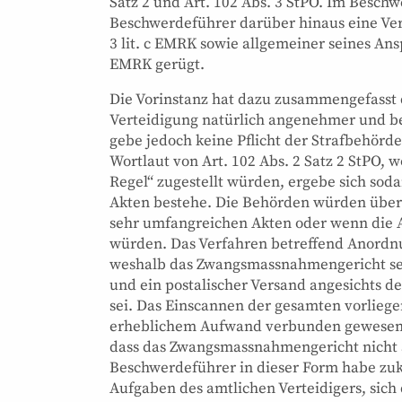
Satz 2 und Art. 102 Abs. 3 StPO. Im Besch
Beschwerdeführer darüber hinaus eine Verle
3 lit. c EMRK sowie allgemeiner seines Ansp
EMRK gerügt.
Die Vorinstanz hat dazu zusammengefasst d
Verteidigung natürlich angenehmer und be
gebe jedoch keine Pflicht der Strafbehörd
Wortlaut von Art. 102 Abs. 2 Satz 2 StPO,
Regel“ zugestellt würden, ergebe sich soda
Akten bestehe. Die Behörden würden über 
sehr umfangreichen Akten oder wenn die Ak
würden. Das Verfahren betreffend Anordnu
weshalb das Zwangsmassnahmengericht sel
und ein postalischer Versand angesichts d
sei. Das Einscannen der gesamten vorlieg
erheblichem Aufwand verbunden gewesen,
dass das Zwangsmassnahmengericht nicht au
Beschwerdeführer in dieser Form habe zuk
Aufgaben des amtlichen Verteidigers, sich 