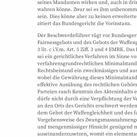
seines Mandanten wirken und, auch in drin
wahren könne. Zwar sei es ihm unbenommen
sein. Dies könne aber zu keinen erweitert
zitiert das Bundesgericht die Vorinstanz.
Der Beschwerdeführer rügt vor Bundesgeric
Fairnessgebots und des Gebots der Waffengl
3 lit. c i.V.m. Art. 5 Ziff. 3 und 4 EMRK.
sei ein gerichtliches Verfahren im Sinne v
verfahrensgrundrechtlichen Minimalstan
Rechtsbeistand ein zweckmässiges und au
wobei die Gewährung dieses Minimalstanda
effektive Ausübung des rechtlichen Gehörs
Parteien rasch Kenntnis des Akteninhalts
dürfe nicht durch eine Verpflichtung der 
an den Orts des Gerichts erschwert werde
dem Gebot der Waffengleichheit und des fa
Vorgehensweise des Zwangsmassnahmengeric
und mengenmässiger Hinsicht genügend m
auseinanderzusetzen, womit ein elementare