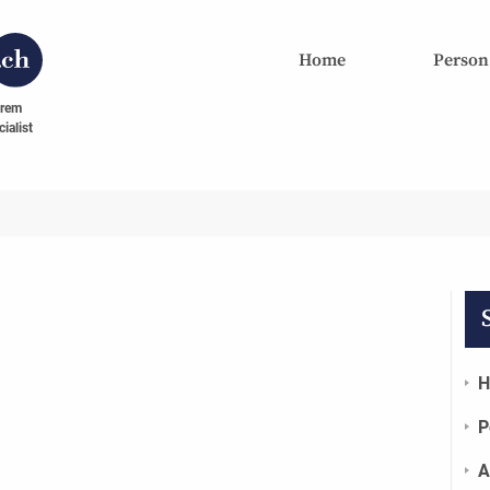
Home
Person
hrem
ialist
H
P
A