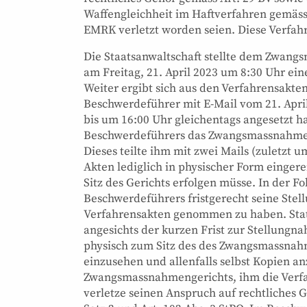
Waffengleichheit im Haftverfahren gemäss Art.
EMRK verletzt worden seien. Diese Verfahre
Die Staatsanwaltschaft stellte dem Zwang
am Freitag, 21. April 2023 um 8:30 Uhr e
Weiter ergibt sich aus den Verfahrensak
Beschwerdeführer mit E-Mail vom 21. Apri
bis um 16:00 Uhr gleichentags angesetzt ha
Beschwerdeführers das Zwangsmassnahmeng
Dieses teilte ihm mit zwei Mails (zuletzt u
Akten lediglich in physischer Form einger
Sitz des Gerichts erfolgen müsse. In der Fo
Beschwerdeführers fristgerecht seine Stel
Verfahrensakten genommen zu haben. Statt
angesichts der kurzen Frist zur Stellung
physisch zum Sitz des des Zwangsmassnah
einzusehen und allenfalls selbst Kopien a
Zwangsmassnahmengerichts, ihm die Verfah
verletze seinen Anspruch auf rechtliches G