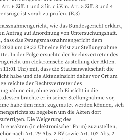
 6 Ziff. 1 und 3 lit. c i.V.m. Art. 5 Ziff. 3 und 4
nsrüge ist vorab zu prüfen. (E.3)
smassnahmengericht, wie das Bundesgericht erklärt,
inen Antrag auf Anordnung von Untersuchungshaft.
ten, dass das Zwangsmassnahmengericht dem
l 2023 um 09:33 Uhr eine Frist zur Stellungnahme
tte. In der Folge ersuchte der Rechtsvertreter des
ericht um elektronische Zustellung der Akten.
m 11:01 Uhr) mit, dass die Staatsanwaltschaft die
eicht habe und die Akteneinsicht daher vor Ort am
lge reichte der Rechtsvertreter des
lungnahme ein, ohne vorab Einsicht in die
dessen brachte er in seiner Stellungnahme vor,
nahme habe ihm nicht zugemutet werden können, sich
mengerichts zu begeben um die Akten dort
nzufertigen. Die Weigerung des
rensakten (in elektronischer Form) zuzustellen,
ehör nach Art. 29 Abs. 2 BV sowie Art. 102 Abs. 2