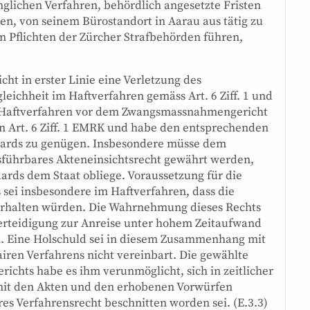
glichen Verfahren, behördlich angesetzte Fristen
, von seinem Bürostandort in Aarau aus tätig zu
en Pflichten der Zürcher Strafbehörden führen,
ht in erster Linie eine Verletzung des
eichheit im Haftverfahren gemäss Art. 6 Ziff. 1 und
 Das Haftverfahren vor dem Zwangsmassnahmengericht
on Art. 6 Ziff. 1 EMRK und habe den entsprechenden
dards zu genügen. Insbesondere müsse dem
sführbares Akteneinsichtsrecht gewährt werden,
rds dem Staat obliege. Voraussetzung für die
 sei insbesondere im Haftverfahren, dass die
 erhalten würden. Die Wahrnehmung dieses Rechts
Verteidigung zur Anreise unter hohem Zeitaufwand
n. Eine Holschuld sei in diesem Zusammenhang mit
iren Verfahrens nicht vereinbart. Die gewählte
hts habe es ihm verunmöglicht, sich in zeitlicher
it den Akten und den erhobenen Vorwürfen
s Verfahrensrecht beschnitten worden sei. (E.3.3)