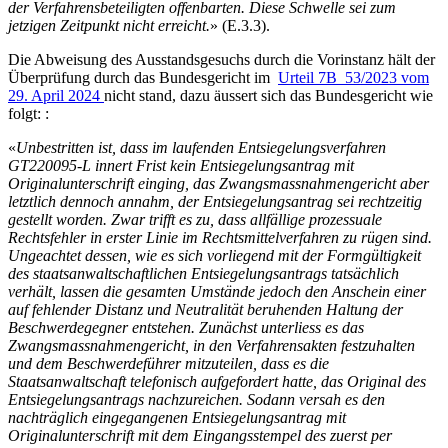
der Verfahrensbeteiligten offenbarten. Diese Schwelle sei zum
jetzigen Zeitpunkt nicht erreicht.
» (E.3.3).
Die Abweisung des Ausstandsgesuchs durch die Vorinstanz hält der
Überprüfung durch das Bundesgericht im
Urteil 7B_53/2023 vom
29. April 2024
nicht stand, dazu äussert sich das Bundesgericht wie
folgt: :
«
Unbestritten ist, dass im laufenden Entsiegelungsverfahren
GT220095-L innert Frist kein Entsiegelungsantrag mit
Originalunterschrift einging, das Zwangsmassnahmengericht aber
letztlich dennoch annahm, der Entsiegelungsantrag sei rechtzeitig
gestellt worden. Zwar trifft es zu, dass allfällige prozessuale
Rechtsfehler in erster Linie im Rechtsmittelverfahren zu rügen sind.
Ungeachtet dessen, wie es sich vorliegend mit der Formgültigkeit
des staatsanwaltschaftlichen Entsiegelungsantrags tatsächlich
verhält, lassen die gesamten Umstände jedoch den Anschein einer
auf fehlender Distanz und Neutralität beruhenden Haltung der
Beschwerdegegner entstehen. Zunächst unterliess es das
Zwangsmassnahmengericht, in den Verfahrensakten festzuhalten
und dem Beschwerdeführer mitzuteilen, dass es die
Staatsanwaltschaft telefonisch aufgefordert hatte, das Original des
Entsiegelungsantrags nachzureichen. Sodann versah es den
nachträglich eingegangenen Entsiegelungsantrag mit
Originalunterschrift mit dem Eingangsstempel des zuerst per