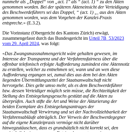
nunmehr als „Doppel“ von „act. 1″ als “ (act. 1) “ zu den Akten
genommen worden. Bei der späteren Akteneinsicht der Verteidigung
des Beschwerdeführers sei das Doppel, “ (act. 1) „, aus den Akten
genommen worden, was dem Vorgehen der Kanzlei-Praxis
entspreche.
» (E.3.2).
Die Vorinstanz (Obergericht des Kantons Zürich) erwägt,
zusammengefasst durch das Bundesgericht im
Urteil 7B_53/2023
vom 29. April 2024
, was folgt:
«
Das Zwangsmassnahmengericht wäre gehalten gewesen, im
Interesse der Transparenz und der Verfahrensfairness über die
offenbar telefonisch erfolgte Aufforderung zumindest eine Aktennotiz
zu erstellen, welcher zu entnehmen sei, wann und an wen diese
Aufforderung ergangen sei, zumal dies aus dem bei den Akten
liegenden Übermittlungszettel der Staatsanwaltschaft nicht
hervorgehe. Dies gelte umso mehr, als es dem Beschwerdeführer
bzw. dessen Verteidiger möglich sein müsse, die Rechtzeitigkeit der
Stellung des Entsiegelungsgesuchs gestützt auf die Akten zu
überprüfen. Auch stifte die Art und Weise der Akturierung der
beiden Exemplare des Entsiegelungsantrages der
Staatsanwaltschaft Verwirrung und sei der Nachvollziehbarkeit der
Verfahrensabläufe abträglich. Der Verweis der Beschwerdegegner
auf die eigene Kanzleipraxis vermöge nicht darüber
hinwegzutäuschen, dass es grundsätzlich nicht korrekt sei, den