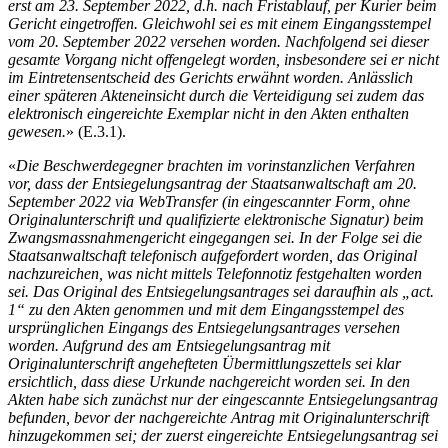
erst am 23. September 2022, d.h. nach Fristablauf, per Kurier beim
Gericht eingetroffen. Gleichwohl sei es mit einem Eingangsstempel
vom 20. September 2022 versehen worden. Nachfolgend sei dieser
gesamte Vorgang nicht offengelegt worden, insbesondere sei er nicht
im Eintretensentscheid des Gerichts erwähnt worden. Anlässlich
einer späteren Akteneinsicht durch die Verteidigung sei zudem das
elektronisch eingereichte Exemplar nicht in den Akten enthalten
gewesen.
» (E.3.1).
«
Die Beschwerdegegner brachten im vorinstanzlichen Verfahren
vor, dass der Entsiegelungsantrag der Staatsanwaltschaft am 20.
September 2022 via WebTransfer (in eingescannter Form, ohne
Originalunterschrift und qualifizierte elektronische Signatur) beim
Zwangsmassnahmengericht eingegangen sei. In der Folge sei die
Staatsanwaltschaft telefonisch aufgefordert worden, das Original
nachzureichen, was nicht mittels Telefonnotiz festgehalten worden
sei. Das Original des Entsiegelungsantrages sei daraufhin als „act.
1“ zu den Akten genommen und mit dem Eingangsstempel des
ursprünglichen Eingangs des Entsiegelungsantrages versehen
worden. Aufgrund des am Entsiegelungsantrag mit
Originalunterschrift angehefteten Übermittlungszettels sei klar
ersichtlich, dass diese Urkunde nachgereicht worden sei. In den
Akten habe sich zunächst nur der eingescannte Entsiegelungsantrag
befunden, bevor der nachgereichte Antrag mit Originalunterschrift
hinzugekommen sei; der zuerst eingereichte Entsiegelungsantrag sei