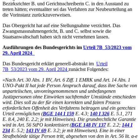
Bezirksrichter B. und Gerichtsschreiberin C. in den Ausstand zu
treten hätten; eventualiter sei das Verfahren zur Neubeurteilung an
die Vorinstanz zurückzuverweisen.
Das Obergericht hat auf eine Stellungnahme verzichtet. Das
Zwangsmassnahmengericht, B. und C. selbst sowie die
Staatsanwaltschaft haben sich nicht vernehmen lassen.
Ausführungen des Bundesgerichts im
Urteil 7B_53/2023 vom
29. April 2024
Das Bundesgericht erklärt generell-abstrakt im
Urteil
7B_53/2023 vom 29. April 2024
zunächst Folgendes:
«
Nach Art. 30 Abs. 1 BV, Art. 6 Ziff. 1 EMRK und Art. 14 Abs. 1
UNO-Pakt II hat jede Person Anspruch darauf, dass ihre Sache von
unparteiischen, unvoreingenommenen und unbefangenen
Justizpersonen ohne Einwirken sachfremder Umstände entschieden
wird. Dies soll zu der für einen korrekten und fairen Prozess
erforderlichen Offenheit des Verfahrens beitragen und ein gerechtes
Urteil ermöglichen (
BGE 144 I 159
E. 4.3;
140 I 326
E. 5.1, 271
E. 8.4, 240 E. 2.2; je mit Hinweisen). Die grundrechtliche Garantie
wird in Art. 56 StPO konkretisiert (
BGE 148 IV 137
E. 2.2;
144 I
234
E. 5.2;
143 IV 69
E. 3.2; je mit Hinweisen). Eine in einer
Strafbehörde tätige Person tritt, abgesehen von den in Art. 56 lit. a-e