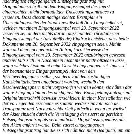
nachträglich eingegangenen Entsiegelungsantrag mit
Originalunterschrift mit dem Eingangsstempel des zuerst
eingereichten, nicht formgültigen Entsiegelungsantrages zu
versehen. Dass diesem nachgereichten Exemplar ein
Übermittlungszettel der Staatsanwaltschaft (lose) angeheftet sei,
welcher mit einem Eingangsstempel vom 23. September 2022
versehen sei, ändere nichts daran, dass mit dem rückdatierten
Eingangsstempel der (unzutreffende) Eindruck entstehe, dass beide
Dokumente am 20. September 2022 eingegangen seien. Mithin
wäre auf dem nachgereichten Antrag korrekterweise der
Eingangsstempel vom 23. September 2022 anzubringen gewesen,
anderenfalls sich im Nachhinein nicht mehr nachvollziehen lasse,
wann welches Dokument beim Gericht eingegangen sei. Indes sei
der beanstandete Eingangsstempel nicht von den
Beschwerdegegnern selber, sondern von den zuständigen
Kanzleimitarbeitern angebracht worden, weshalb den
Beschwerdegegnern nicht vorgeworfen werden könne, sie hätten das
wahre Eingangsdatum des nachgereichten Entsiegelungsantrags mit
Originalunterschrift bewusst verschleiert. In einer Konstellation wie
der vorliegenden erscheine es sodann weder sinnvoll noch der
Transparenz und Nachvollziehbarkeit förderlich, wenn im Vorfeld
der Akteneinsicht durch die Verteidigung der zuerst eingereichte
Entsiegelungsantrag als vermeintliches Doppel usanzgemäss aus
den Akten entfernt werde. Beim zuerst eingegangenen
Entsiegelungsantrag handle es sich nämlich nicht (lediglich) um ein