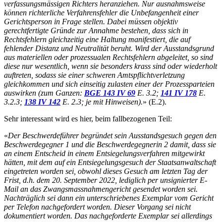
verfassungsmässigen Richters heranziehen. Nur ausnahmsweise
können richterliche Verfahrensfehler die Unbefangenheit einer
Gerichtsperson in Frage stellen. Dabei müssen objektiv
gerechtfertigte Gründe zur Annahme bestehen, dass sich in
Rechtsfehlern gleichzeitig eine Haltung manifestiert, die auf
fehlender Distanz und Neutralität beruht. Wird der Ausstandsgrund
aus materiellen oder prozessualen Rechtsfehlern abgeleitet, so sind
diese nur wesentlich, wenn sie besonders krass sind oder wiederholt
auftreten, sodass sie einer schweren Amtspflichtverletzung
gleichkommen und sich einseitig zulasten einer der Prozessparteien
auswirken (zum Ganzen:
BGE 143 IV 69
E. 3.2;
141 IV 178
E.
3.2.3;
138 IV 142
E. 2.3; je mit Hinweisen).
» (E.2).
Sehr interessant wird es hier, beim fallbezogenen Teil:
«
Der Beschwerdeführer begründet sein Ausstandsgesuch gegen den
Beschwerdegegner 1 und die Beschwerdegegnerin 2 damit, dass sie
an einem Entscheid in einem Entsiegelungsverfahren mitgewirkt
hätten, mit dem auf ein Entsiegelungsgesuch der Staatsanwaltschaft
eingetreten worden sei, obwohl dieses Gesuch am letzten Tag der
Frist, d.h. dem 20. September 2022, lediglich per unsignierter E-
Mail an das Zwangsmassnahmengericht gesendet worden sei.
Nachträglich sei dann ein unterschriebenes Exemplar vom Gericht
per Telefon nachgefordert worden. Dieser Vorgang sei nicht
dokumentiert worden. Das nachgeforderte Exemplar sei allerdings