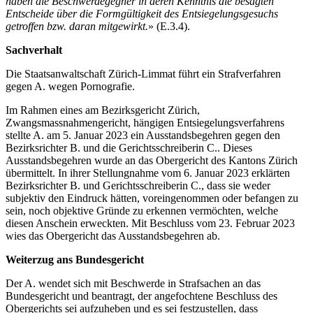
haben die Beschwerdegegner in deren Kenntnis die besagten
Entscheide über die Formgültigkeit des Entsiegelungsgesuchs
getroffen bzw. daran mitgewirkt.
» (E.3.4).
Sachverhalt
Die Staatsanwaltschaft Zürich-Limmat führt ein Strafverfahren
gegen A. wegen Pornografie.
Im Rahmen eines am Bezirksgericht Zürich,
Zwangsmassnahmengericht, hängigen Entsiegelungsverfahrens
stellte A. am 5. Januar 2023 ein Ausstandsbegehren gegen den
Bezirksrichter B. und die Gerichtsschreiberin C.. Dieses
Ausstandsbegehren wurde an das Obergericht des Kantons Zürich
übermittelt. In ihrer Stellungnahme vom 6. Januar 2023 erklärten
Bezirksrichter B. und Gerichtsschreiberin C., dass sie weder
subjektiv den Eindruck hätten, voreingenommen oder befangen zu
sein, noch objektive Gründe zu erkennen vermöchten, welche
diesen Anschein erweckten. Mit Beschluss vom 23. Februar 2023
wies das Obergericht das Ausstandsbegehren ab.
Weiterzug ans Bundesgericht
Der A. wendet sich mit Beschwerde in Strafsachen an das
Bundesgericht und beantragt, der angefochtene Beschluss des
Obergerichts sei aufzuheben und es sei festzustellen, dass