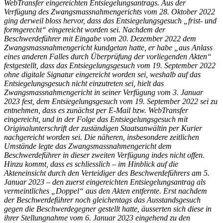
WebTransfer eingereichten Entsiegelungsantrags. Aus der
Verfügung des Zwangsmassnahmengerichts vom 28. Oktober 2022
ging derweil bloss hervor, dass das Entsiegelungsgesuch „frist- und
formgerecht“ eingereicht worden sei. Nachdem der
Beschwerdeführer mit Eingabe vom 20. Dezember 2022 dem
Zwangsmassnahmengericht kundgetan hatte, er habe „aus Anlass
eines anderen Falles durch Überprüfung der vorliegenden Akten“
festgestellt, dass das Entsiegelungsgesuch vom 19. September 2022
ohne digitale Signatur eingereicht worden sei, weshalb auf das
Entsiegelungsgesuch nicht einzutreten sei, hielt das
Zwangsmassnahmengericht in seiner Verfügung vom 3. Januar
2023 fest, dem Entsiegelungsgesuch vom 19. September 2022 sei zu
entnehmen, dass es zunächst per E-Mail bzw. WebTransfer
eingereicht, und in der Folge das Entsiegelungsgesuch mit
Originalunterschrift der zuständigen Staatsanwältin per Kurier
nachgereicht worden sei. Die näheren, insbesondere zeitlichen
Umstände legte das Zwangsmassnahmengericht dem
Beschwerdeführer in dieser zweiten Verfügung indes nicht offen.
Hinzu kommt, dass es schliesslich – im Hinblick auf die
Akteneinsicht durch den Verteidiger des Beschwerdeführers am 5.
Januar 2023 – den zuerst eingereichten Entsiegelungsantrag als
vermeintliches „Doppel“ aus den Akten entfernte. Erst nachdem
der Beschwerdeführer noch gleichentags das Ausstandsgesuch
gegen die Beschwerdegegner gestellt hatte, äusserten sich diese in
ihrer Stellungnahme vom 6. Januar 2023 eingehend zu den