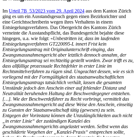
Im
Urteil 7B_53/2023 vom 29. April 2024
aus dem Kanton Zürich
ging es um ein Ausstandsgesuch gegen einen Bezirksrichter und
eine Gerichtsschreiberin wegen ihres Verhaltens in einem
Entsiegelungsverfahren. Das Obergericht des Kantons Zürich
verneinte die Ausstandspflicht, das Bundesgericht bejahte diese
hingegen, u.a. wie folgt: «
Unbestritten ist, dass im laufenden
Entsiegelungsverfahren GT220095-L innert Frist kein
Entsiegelungsantrag mit Originalunterschrift einging, das
Zwangsmassnahmengericht aber letztlich dennoch annahm, der
Entsiegelungsantrag sei rechtzeitig gestellt worden. Zwar trifft es zu,
dass allfällige prozessuale Rechtsfehler in erster Linie im
Rechtsmittelverfahren zu rügen sind. Ungeachtet dessen, wie es sich
vorliegend mit der Formgültigkeit des staatsanwaltschaftlichen
Entsiegelungsantrags tatsächlich verhält, lassen die gesamten
Umstände jedoch den Anschein einer auf fehlender Distanz und
Neutralität beruhenden Haltung der Beschwerdegegner entstehen.
[…]. Wie der Beschwerdeführer zu Recht vorbringt, vermittelt das
Zwangsmassnahmengericht auf diese Weise den Anschein, einseitig
zu Gunsten der Staatsanwaltschaft tätig (gewesen) zu sein.
Entgegen der Vorinstanz können die Unzulänglichkeiten auch nicht
„in erster Linie“ der zuständigen Kanzlei des
Zwangsmassnahmengerichts angelastet werden. Selbst wenn das
geschilderte Vorgehen der „Kanzlei-Praxis“ entsprechen sollte,