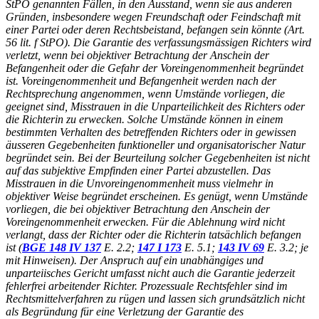
StPO genannten Fällen, in den Ausstand, wenn sie aus anderen
Gründen, insbesondere wegen Freundschaft oder Feindschaft mit
einer Partei oder deren Rechtsbeistand, befangen sein könnte (Art.
56 lit. f StPO). Die Garantie des verfassungsmässigen Richters wird
verletzt, wenn bei objektiver Betrachtung der Anschein der
Befangenheit oder die Gefahr der Voreingenommenheit begründet
ist. Voreingenommenheit und Befangenheit werden nach der
Rechtsprechung angenommen, wenn Umstände vorliegen, die
geeignet sind, Misstrauen in die Unparteilichkeit des Richters oder
die Richterin zu erwecken. Solche Umstände können in einem
bestimmten Verhalten des betreffenden Richters oder in gewissen
äusseren Gegebenheiten funktioneller und organisatorischer Natur
begründet sein. Bei der Beurteilung solcher Gegebenheiten ist nicht
auf das subjektive Empfinden einer Partei abzustellen. Das
Misstrauen in die Unvoreingenommenheit muss vielmehr in
objektiver Weise begründet erscheinen. Es genügt, wenn Umstände
vorliegen, die bei objektiver Betrachtung den Anschein der
Voreingenommenheit erwecken. Für die Ablehnung wird nicht
verlangt, dass der Richter oder die Richterin tatsächlich befangen
ist (
BGE 148 IV 137
E. 2.2;
147 I 173
E. 5.1;
143 IV 69
E. 3.2; je
mit Hinweisen). Der Anspruch auf ein unabhängiges und
unparteiisches Gericht umfasst nicht auch die Garantie jederzeit
fehlerfrei arbeitender Richter. Prozessuale Rechtsfehler sind im
Rechtsmittelverfahren zu rügen und lassen sich grundsätzlich nicht
als Begründung für eine Verletzung der Garantie des