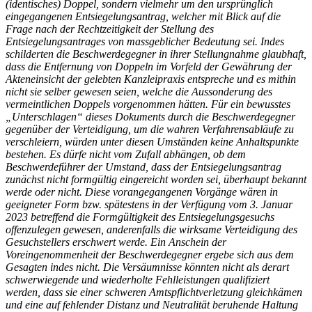
(identisches) Doppel, sondern vielmehr um den ursprünglich
eingegangenen Entsiegelungsantrag, welcher mit Blick auf die
Frage nach der Rechtzeitigkeit der Stellung des
Entsiegelungsantrages von massgeblicher Bedeutung sei. Indes
schilderten die Beschwerdegegner in ihrer Stellungnahme glaubhaft,
dass die Entfernung von Doppeln im Vorfeld der Gewährung der
Akteneinsicht der gelebten Kanzleipraxis entspreche und es mithin
nicht sie selber gewesen seien, welche die Aussonderung des
vermeintlichen Doppels vorgenommen hätten. Für ein bewusstes
„Unterschlagen“ dieses Dokuments durch die Beschwerdegegner
gegenüber der Verteidigung, um die wahren Verfahrensabläufe zu
verschleiern, würden unter diesen Umständen keine Anhaltspunkte
bestehen. Es dürfe nicht vom Zufall abhängen, ob dem
Beschwerdeführer der Umstand, dass der Entsiegelungsantrag
zunächst nicht formgültig eingereicht worden sei, überhaupt bekannt
werde oder nicht. Diese vorangegangenen Vorgänge wären in
geeigneter Form bzw. spätestens in der Verfügung vom 3. Januar
2023 betreffend die Formgültigkeit des Entsiegelungsgesuchs
offenzulegen gewesen, anderenfalls die wirksame Verteidigung des
Gesuchstellers erschwert werde. Ein Anschein der
Voreingenommenheit der Beschwerdegegner ergebe sich aus dem
Gesagten indes nicht. Die Versäumnisse könnten nicht als derart
schwerwiegende und wiederholte Fehlleistungen qualifiziert
werden, dass sie einer schweren Amtspflichtverletzung gleichkämen
und eine auf fehlender Distanz und Neutralität beruhende Haltung