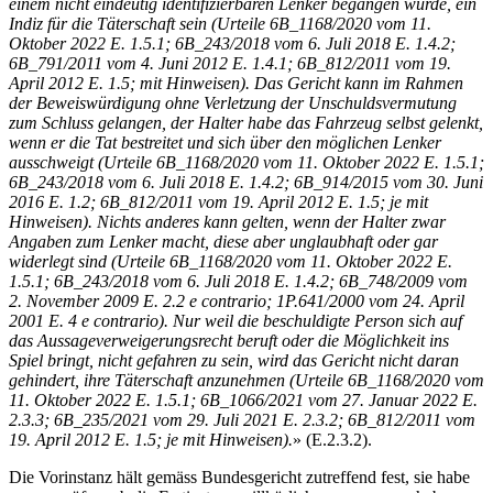
einem nicht eindeutig identifizierbaren Lenker begangen wurde, ein
Indiz für die Täterschaft sein (Urteile 6B_1168/2020 vom 11.
Oktober 2022 E. 1.5.1; 6B_243/2018 vom 6. Juli 2018 E. 1.4.2;
6B_791/2011 vom 4. Juni 2012 E. 1.4.1; 6B_812/2011 vom 19.
April 2012 E. 1.5; mit Hinweisen). Das Gericht kann im Rahmen
der Beweiswürdigung ohne Verletzung der Unschuldsvermutung
zum Schluss gelangen, der Halter habe das Fahrzeug selbst gelenkt,
wenn er die Tat bestreitet und sich über den möglichen Lenker
ausschweigt (Urteile 6B_1168/2020 vom 11. Oktober 2022 E. 1.5.1;
6B_243/2018 vom 6. Juli 2018 E. 1.4.2; 6B_914/2015 vom 30. Juni
2016 E. 1.2; 6B_812/2011 vom 19. April 2012 E. 1.5; je mit
Hinweisen). Nichts anderes kann gelten, wenn der Halter zwar
Angaben zum Lenker macht, diese aber unglaubhaft oder gar
widerlegt sind (Urteile 6B_1168/2020 vom 11. Oktober 2022 E.
1.5.1; 6B_243/2018 vom 6. Juli 2018 E. 1.4.2; 6B_748/2009 vom
2. November 2009 E. 2.2 e contrario; 1P.641/2000 vom 24. April
2001 E. 4 e contrario). Nur weil die beschuldigte Person sich auf
das Aussageverweigerungsrecht beruft oder die Möglichkeit ins
Spiel bringt, nicht gefahren zu sein, wird das Gericht nicht daran
gehindert, ihre Täterschaft anzunehmen (Urteile 6B_1168/2020 vom
11. Oktober 2022 E. 1.5.1; 6B_1066/2021 vom 27. Januar 2022 E.
2.3.3; 6B_235/2021 vom 29. Juli 2021 E. 2.3.2; 6B_812/2011 vom
19. April 2012 E. 1.5; je mit Hinweisen).
» (E.2.3.2).
Die Vorinstanz hält gemäss Bundesgericht zutreffend fest, sie habe