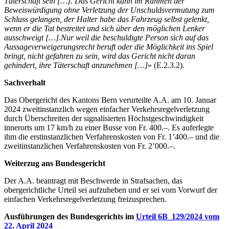
Täterschaft sein […]. Das Gericht kann im Rahmen der
Beweiswürdigung ohne Verletzung der Unschuldsvermutung zum
Schluss gelangen, der Halter habe das Fahrzeug selbst gelenkt,
wenn er die Tat bestreitet und sich über den möglichen Lenker
ausschweigt […].Nur weil die beschuldigte Person sich auf das
Aussageverweigerungsrecht beruft oder die Möglichkeit ins Spiel
bringt, nicht gefahren zu sein, wird das Gericht nicht daran
gehindert, ihre Täterschaft anzunehmen […]
» (E.2.3.2).
Sachverhalt
Das Obergericht des Kantons Bern verurteilte A.A. am 10. Januar
2024 zweitinstanzlich wegen einfacher Verkehrsregelverletzung
durch Überschreiten der signalisierten Höchstgeschwindigkeit
innerorts um 17 km/h zu einer Busse von Fr. 400.–. Es auferlegte
ihm die erstinstanzlichen Verfahrenskosten von Fr. 1’400.– und die
zweitinstanzlichen Verfahrenskosten von Fr. 2’000.–.
Weiterzug ans Bundesgericht
Der A.A. beantragt mit Beschwerde in Strafsachen, das
obergerichtliche Urteil sei aufzuheben und er sei vom Vorwurf der
einfachen Verkehrsregelverletzung freizusprechen.
Ausführungen des Bundesgerichts im
Urteil 6B_129/2024 vom
22. April 2024