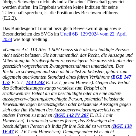
übriges Schweigen nicht als Indiz für seine Täterschaft gewertet
werden dürfen. Im Ergebnis würden keine Indizien für seine
Täterschaft sprechen, ist die Position des Beschwerdeführers
(E.2.2).
Das Bundesgericht nimmt bezüglich Beweiswürdigung sowie
Besonderheiten des SVGs im
Urteil 6B_129/2024 vom 22. April
2024
wie folgt Stellung:
«
Gemäss Art. 113 Abs. 1 StPO muss sich die beschuldigte Person
nicht selbst belasten. Sie hat namentlich das Recht, die Aussage und
Mitwirkung im Strafverfahren zu verweigern. Sie muss sich aber den
gesetzlich vorgesehenen Zwangsmassnahmen unterziehen. Das
Recht, zu schweigen und sich nicht selbst zu belasten, gehört zum
allgemein anerkannten Standard eines fairen Verfahrens (
BGE 147
I 57
E. 5.1;
144 I 242
E. 1.2.1; je mit Hinweis). Gegen das Verbot
des Selbstbelastungszwangs verstösst zum Beispiel ein
strafbewehrter Befehl an die beschuldigte oder an eine andere
aussageverweigerungsberechtigte Person, potenziell belastende
Beweisunterlagen herauszugeben oder belastende Aussagen gegen
sich oder (im Rahmen des Aussageverweigerungsrechts) eine
andere Person zu machen (
BGE 142 IV 207
E. 8.3.1 mit
Hinweisen). Unzulässig wäre es ferner, das Schweigen der
beschuldigten Person als Indiz für ihre Schuld zu werten (
BGE 138
IV 47
E. 2.6.1 mit Hinweisen). Demgegenüber ist es nicht