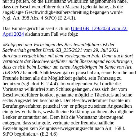
nur zu prüfen, ob die Erstinstanz willkürlich angenommen habe,
dass der Beschwerdeführer den Maserati gelenkt habe, als die
angeklagte Geschwindigkeitsüberschreitung begangen wurde
(vgl. Art. 398 Abs. 4 StPO) (E.2.4.1).
Das Bundesgericht äussert sich im
Urteil 6B_129/2024 vom 22.
April 2024
alsdann zum Fall wie folgt:
«
Entgegen den Vorbringen des Beschwerdeführers ist der
Sachverhalt gemäss Urteil 6B_235/2021 vom 29. Juli 2021
durchaus vergleichbar mit dem vorliegenden Fall. Denn auch dort
vermochte der Beschwerdeführer nicht überzeugend vorzubringen,
dass es sich beim Lenker um einen Angehörigen im Sinne von Art.
168 StPO
handelt. Stattdessen gab er pauschal an, seine Familie und
Freunde hätten alle die Möglichkeit gehabt, sein Fahrzeug zu
benutzen (vgl. dort E. 2.4.4). Im vorliegenden Fall durfte die
Vorinstanz willkürfrei zum Schluss gelangen, dass sich der vom
Beschwerdeführer konkret genannte mögliche Täterkreis auf seine
sechs Angestellten beschränkt. Der Beschwerdeführer brachte im
Berufungsverfahren pauschal vor, er pflege zu seinen Angestellten
ein gutes Verhältnis, weshalb eine Erklärung zu ihnen als mögliche
Lenker unzumutbar sei. Dem hält die Vorinstanz überzeugend
entgegen, dass sehr gute, vertraute oder freundschaftliche
Beziehungen kein Zeugnisverweigerungsrecht nach Art. 168 f.
StPO begründen.» (E.2.4.6).