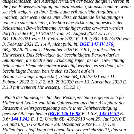
ausgeschlossen, das Aussageverhalten der beschuldigten Person in
die freie Beweiswürdigung miteinzubeziehen, so insbesondere, wenn
sie sich weigert, zu ihrer Entlastung erforderliche Angaben zu
machen, oder wenn sie es unterlässt, entlastende Behauptungen
näher zu substanziieren, obschon eine Erklärung angesichts der
belastenden Beweiselemente vernünftigerweise erwartet werden
darf (Urteile 6B_1018/2021 vom 24. August 2022 E. 1.3.1;
6B_1202/2021 vom 11. Februar 2022 E. 1.8.2; 6B_1302/2020 vom
3. Februar 2021 E. 1.4.4, nicht publ. in:
BGE 147 IV 176
;
6B_289/2020 vom 1. Dezember 2020 E. 7.8.1; je mit weiteren
Hinweisen). Das Schweigen der beschuldigten Person darf in
Situationen, die nach einer Erklärung rufen, bei der Gewichtung
belastender Elemente mitberücksichtigt werden, es sei denn, die
beschuldigte Person berufe sich zu Recht auf ein
Zeugnisverweigerungsrecht (Urteile 6B_1202/2021 vom 11.
Februar 2022 E. 1.8.2; 6B_299/2020 vom 13. November 2020 E.
2.3.3 mit weiteren Hinweisen).
» (E.2.3.1).
«
Nach der bundesgerichtlichen Rechtsprechung ergeben sich für
Halter und Lenker von Motorfahrzeugen aus ihrer Akzeptanz der
Strassenverkehrsgesetzgebung sowie ihrer Fahrberechtigung
gewisse Obliegenheiten (
BGE 146 IV 88
E. 1.6.3;
145 IV 50
E.
3.6;
144 I 242
E. 1.2; Urteile 6B_439/2010 vom 29. Juni 2010 E.
5.4 und 6B_571/2009 vom 28. Dezember 2009 E. 3.2). Die
Haltereigenschaft kann bei einem Strassenverkehrsdelikt, das von