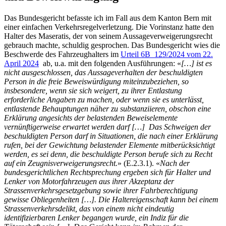
Das Bundesgericht befasste ich im Fall aus dem Kanton Bern mit
einer einfachen Verkehrsregelverletzung. Die Vorinstanz hatte den
Halter des Maseratis, der von seinem Aussageverweigerungsrecht
gebrauch machte, schuldig gesprochen. Das Bundesgericht wies die
Beschwerde des Fahrzeughalters im
Urteil 6B_129/2024 vom 22.
April 2024
ab, u.a. mit den folgenden Ausführungen: «
[…] ist es
nicht ausgeschlossen, das Aussageverhalten der beschuldigten
Person in die freie Beweiswürdigung miteinzubeziehen, so
insbesondere, wenn sie sich weigert, zu ihrer Entlastung
erforderliche Angaben zu machen, oder wenn sie es unterlässt,
entlastende Behauptungen näher zu substanziieren, obschon eine
Erklärung angesichts der belastenden Beweiselemente
vernünftigerweise erwartet werden darf […] Das Schweigen der
beschuldigten Person darf in Situationen, die nach einer Erklärung
rufen, bei der Gewichtung belastender Elemente mitberücksichtigt
werden, es sei denn, die beschuldigte Person berufe sich zu Recht
auf ein Zeugnisverweigerungsrecht.
» (E.2.3.1). «
Nach der
bundesgerichtlichen Rechtsprechung ergeben sich für Halter und
Lenker von Motorfahrzeugen aus ihrer Akzeptanz der
Strassenverkehrsgesetzgebung sowie ihrer Fahrberechtigung
gewisse Obliegenheiten […]. Die Haltereigenschaft kann bei einem
Strassenverkehrsdelikt, das von einem nicht eindeutig
identifizierbaren Lenker begangen wurde, ein Indiz für die