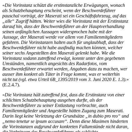
«
Die Vorinstanz schützt die erstinstanzliche Erwägungen, wonach
als Schutzbehauptung erscheint, wenn der Beschwerdeführer
pauschal vorträgt, der Maserati sei ein Geschäftsfahrzeug, auf das
„alle“ Zugriff hätten. Weiter wies die Vorinstanz mit der Erstinstanz
darauf hin, dass der Beschwerdeführer an der Hauptverhandlung
seinen anfänglichen Aussagen widersprochen habe mit der
Aussage, der Maserati werde vor allem von Familienmitgliedern
gefahren. Die Vorinstanzen halten auch für unglaubhaft, dass der
Beschwerdeführer nicht habe ausfindig machen können, welcher
seiner sechs Angestellten den Maserati gelenkt habe. Wie die
Vorinstanz sodann zutreffend erwägt, konnte unter den gegebenen
Umständen, namentlich angesichts des Radarfotos, vom
Beschwerdeführer erwartet werden, Angaben dazu zu machen, wer
ausser ihm konkret als Täter in Frage kommt, was er weiterhin
nicht tut (vgl. etwa Urteil 6B_1395/2019 vom 3. Juni 2020 E. 1.3).
»
(E.2.4.7).
«
Die Vorinstanz hält zutreffend fest, dass die Erstinstanz von einer
schlichten Schutzbehauptung ausgehen durfte, als der
Beschwerdeführer zu seiner Entlastung vorbrachte, auch
Familienmitglieder und Angestellte hätten Zugang zum Maserati.
Darin liegt keine Verletzung der Grundsätze „in dubio pro reo“ und
„nemo tenetur se ipsum accusare“. Denn diese Maximen hinderten
die Vorinstanzen aufgrund der konkreten Fallumstände nicht daran,
die Vorbringen des Beschwerdeführers als schlichte